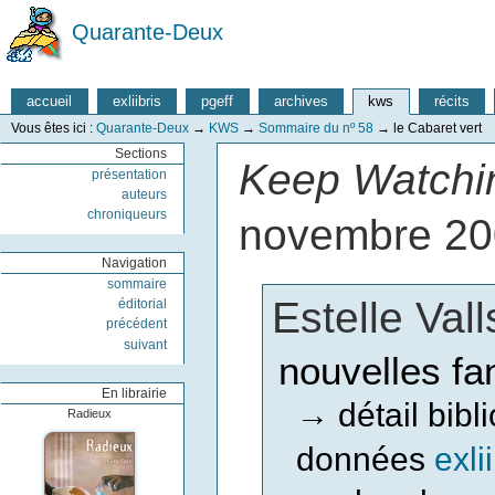
Quarante-Deux
accueil
exliibris
pgeff
archives
kws
récits
Vous êtes ici :
Quarante-Deux
→
KWS
→
Sommaire du nº 58
→
le Cabaret vert
Sections
Keep Watchin
présentation
auteurs
chroniqueurs
novembre 2
Navigation
sommaire
Estelle Val
éditorial
précédent
suivant
nouvelles fa
En librairie
détail bib
→
Radieux
données
exli