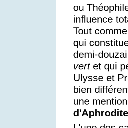
ou Théophile 
influence to
Tout comme l
qui constitu
demi-douzai
vert
et qui p
Ulysse et P
bien différe
une mention
d'Aphrodit
L'une des c