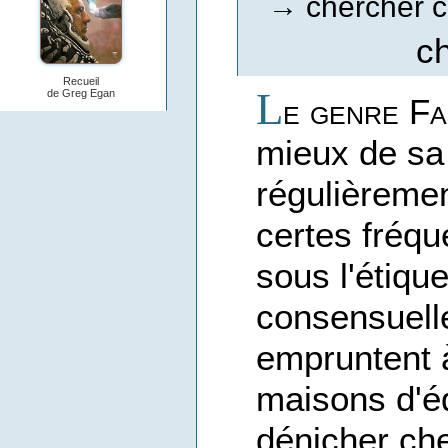
chercher c
→
c
Recueil
L
de Greg Egan
e genre Fa
mieux de sa 
régulièremen
certes fréque
sous l'étiqu
consensuelle 
empruntent à
maisons d'édi
dénicher ch