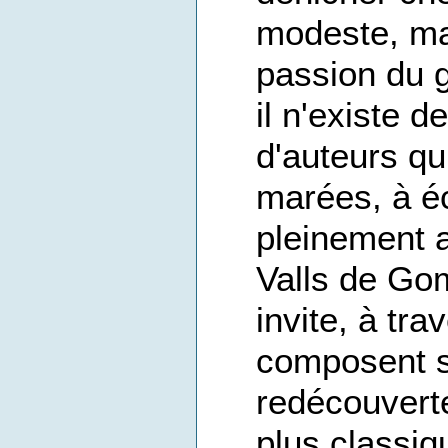
modeste, ma
passion du g
il n'existe d
d'auteurs qu
marées, à éc
pleinement a
Valls de Gom
invite, à tra
composent 
redécouvert
plus classi