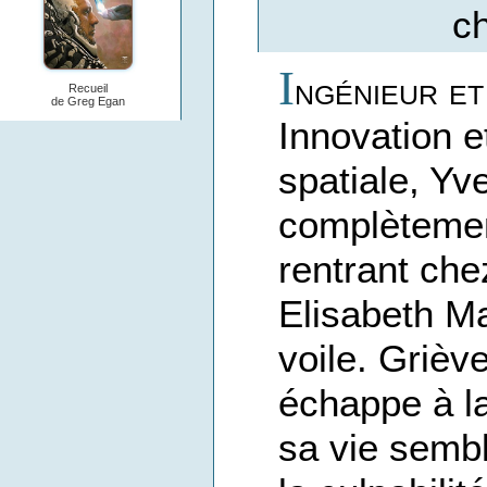
c
I
ngénieur et
Recueil
de Greg Egan
Innovation e
spatiale, Yv
complètemen
rentrant chez
Elisabeth M
voile. Grièv
échappe à la
sa vie semb