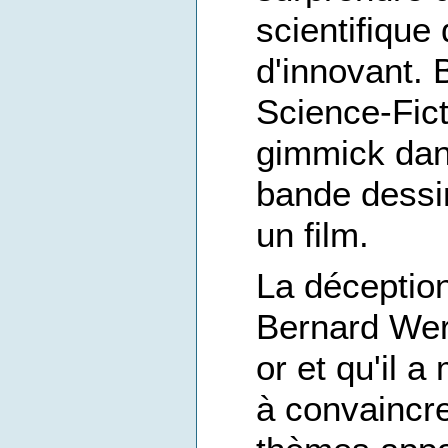
scientifique
d'innovant.
Science-Ficti
gimmick dan
bande dessi
un film.
La déception
Bernard Werb
or et qu'il 
à convaincre