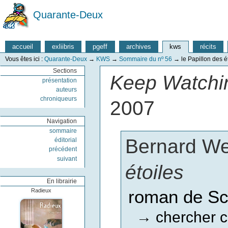
Quarante-Deux
accueil
exliibris
pgeff
archives
kws
récits
Vous êtes ici :
Quarante-Deux
→
KWS
→
Sommaire du nº 56
→
le Papillon des é
Sections
Keep Watchin
présentation
auteurs
chroniqueurs
2007
Navigation
sommaire
Bernard We
éditorial
précédent
suivant
étoiles
En librairie
roman de Sc
Radieux
chercher c
→