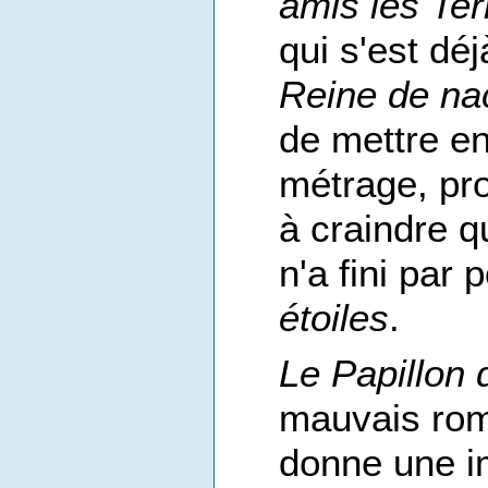
amis les Ter
qui s'est dé
Reine de na
de mettre e
métrage, pro
à craindre qu
n'a fini par 
étoiles
.
Le Papillon 
mauvais rom
donne une i