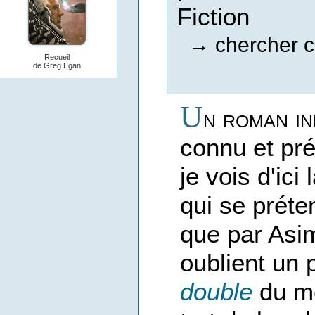
Fiction
chercher c
→
Recueil
de Greg Egan
U
n roman in
connu et p
je vois d'ic
qui se préte
que par Asi
oublient un 
double
du mê