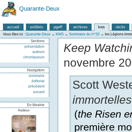
Quarante-Deux
accueil
exliibris
pgeff
archives
kws
récits
Vous êtes ici :
Quarante-Deux
→
KWS
→
Sommaire du nº 55
→
les Légions immo
Sections
Keep Watchin
présentation
auteurs
chroniqueurs
novembre 2
Navigation
sommaire
Scott Weste
éditorial
précédent
suivant
immortelles
En librairie
(
the Risen e
Radieux
première moi