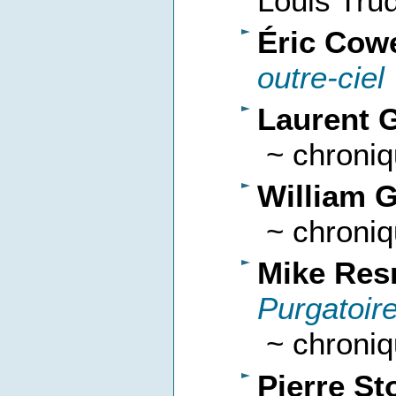
Louis Tru
Éric Cow
outre-ciel
Laurent 
~ chroniq
William 
~ chroniq
Mike Res
Purgatoir
~ chroniqu
Pierre St