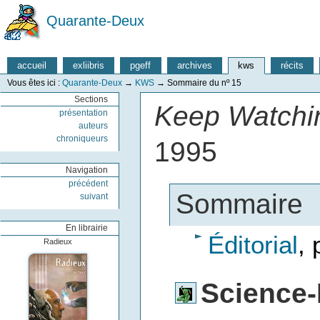
Quarante-Deux
accueil
exliibris
pgeff
archives
kws
récits
Vous êtes ici :
Quarante-Deux
→
KWS
→
Sommaire du nº 15
Sections
Keep Watchin
présentation
auteurs
chroniqueurs
1995
Navigation
précédent
Sommaire
suivant
En librairie
Éditorial
,
Radieux
Science-