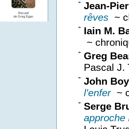
Jean-Pie
Recueil
rêves
~ ch
de Greg Egan
Iain M. B
~ chroniq
Greg Bea
Pascal J.
John Boy
l'enfer
~ c
Serge Br
approche 