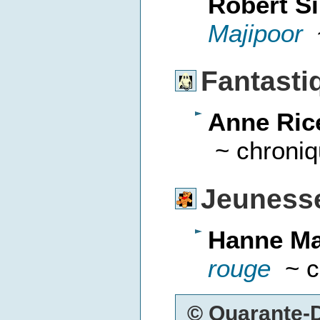
Robert Si
Majipoor
~
Fantasti
Anne Ric
~ chroniq
Jeuness
Hanne Ma
rouge
~ c
© Quarante-