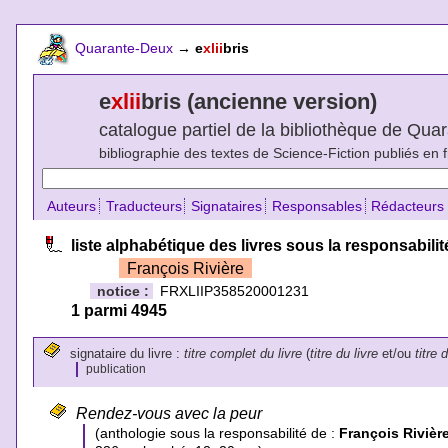
Quarante-Deux
→
e
xlii
bris
e
xlii
bris (ancienne version)
catalogue partiel de la bibliothèque de Qu
bibliographie des textes de Science-Fiction publiés en 
Auteurs
Traducteurs
Signataires
Responsables
Rédacteurs
liste alphabétique des livres sous la responsabilit
François Rivière
notice :
FRXLIIP358520001231
1 parmi 4945
signataire du livre :
titre complet du livre
(
titre du livre
et/ou
titre 
publication
Rendez-vous avec la peur
(anthologie sous la responsabilité de :
François Rivièr