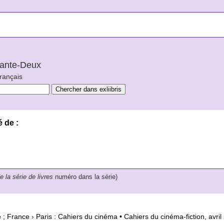
arante-Deux
français
é de :
de la série de livres
numéro dans la série)
e
; France › Paris : Cahiers du cinéma • Cahiers du cinéma-fiction, avri