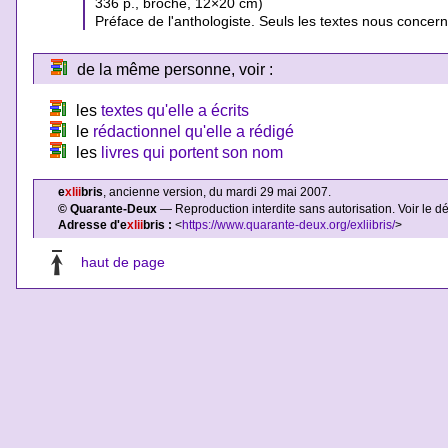
336 p., broché, 12×20 cm)
Préface de l'anthologiste. Seuls les textes nous conce
de la même personne, voir :
les
textes qu'elle a écrits
le
rédactionnel qu'elle a rédigé
les
livres qui portent son nom
e
xlii
bris
, ancienne version, du mardi 29 mai 2007.
© Quarante-Deux
— Reproduction interdite sans autorisation. Voir le d
Adresse d'e
xlii
bris :
<
https://www.quarante-deux.org/exliibris/
>
haut de page