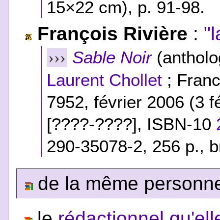
15×22 cm), p. 91-98.
François Rivière
:
"
Sable Noir
(antholog
›››
Laurent Chollet
; France
7952, février 2006 (3 
[????-????],
ISBN-10
290-35078-2
, 256 p., 
de la même personne,
le
rédactionnel qu'ell