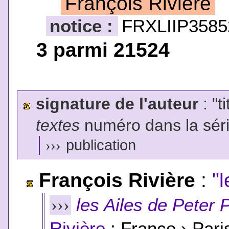
François Rivière
notice :
FRXLIIP3585
3 parmi 21524
signature de l'auteur
: "t
textes
numéro dans la sér
›››
publication
François Rivière
:
"
les Ailes de Peter 
›››
Rivière
; France › Pari