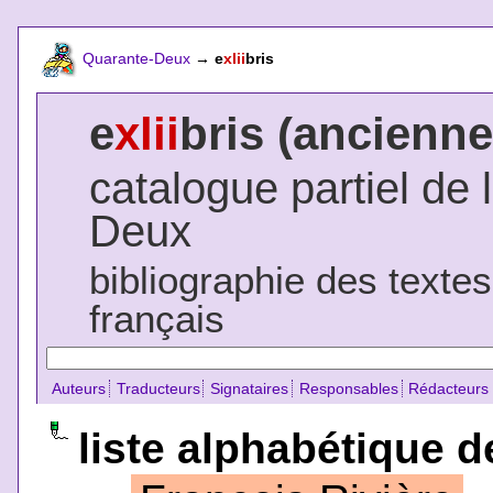
Quarante-Deux
→
e
xlii
bris
e
xlii
bris (ancienne
catalogue partiel de 
Deux
bibliographie des texte
français
Auteurs
Traducteurs
Signataires
Responsables
Rédacteurs
liste alphabétique d