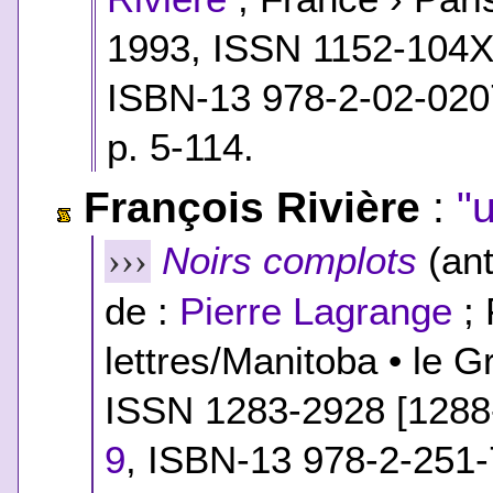
1993, ISSN 1152-104
ISBN-13 978-2-02-020
p. 5-114.
François Rivière
:
"
Noirs complots
(ant
›››
de :
Pierre Lagrange
; 
lettres/Manitoba • le G
ISSN 1283-2928 [1288
9
,
ISBN-13 978-2-251