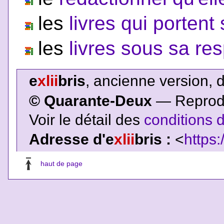
les
livres qui porten
les
livres sous sa res
e
xlii
bris
, ancienne version, 
© Quarante-Deux
— Reproduc
Voir le détail des
conditions d
Adresse d'e
xlii
bris :
<
https:
haut de page