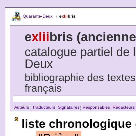
Quarante-Deux
→
e
xlii
bris
e
xlii
bris (ancienne
catalogue partiel de 
Deux
bibliographie des texte
français
Auteurs
Traducteurs
Signataires
Responsables
Rédacteurs
liste chronologique 