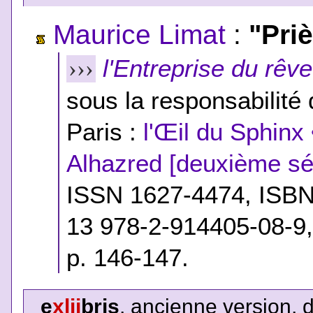
Maurice Limat
:
"Pri
l'Entreprise du rêve
›››
sous la responsabilité
Paris :
l'Œil du Sphinx 
Alhazred [deuxième sé
ISSN 1627-4474,
ISB
13 978-2-914405-08-9
p. 146-147.
e
xlii
bris
, ancienne version, 