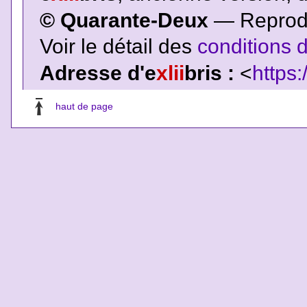
© Quarante-Deux
— Reproduc
Voir le détail des
conditions d
Adresse d'e
xlii
bris :
<
https:
haut de page