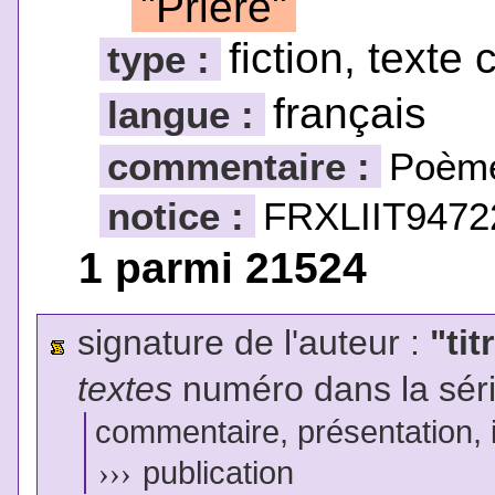
"Prière"
fiction, texte 
type :
français
langue :
commentaire :
Poèm
notice :
FRXLIIT9472
1 parmi 21524
signature de l'auteur :
"tit
textes
numéro dans la sér
commentaire, présentation, il
›››
publication