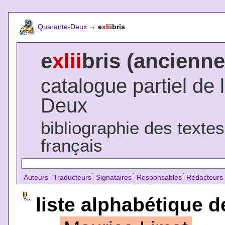
Quarante-Deux
→
e
xlii
bris
e
xlii
bris (ancienne
catalogue partiel de 
Deux
bibliographie des texte
français
Auteurs
Traducteurs
Signataires
Responsables
Rédacteurs
liste alphabétique de