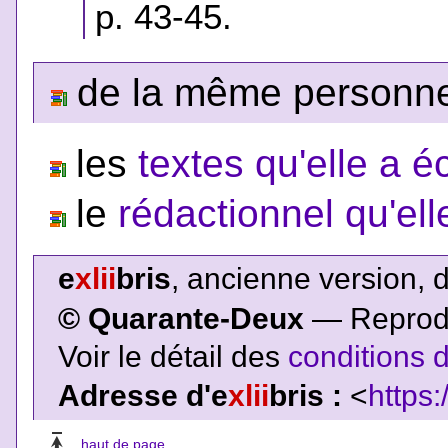
p. 43-45.
de la même personne,
les
textes qu'elle a éc
le
rédactionnel qu'ell
e
xlii
bris
, ancienne version, 
© Quarante-Deux
— Reproduc
Voir le détail des
conditions d
Adresse d'e
xlii
bris :
<
https:
haut de page