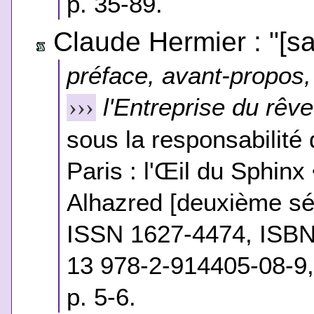
p. 35-89.
Claude Hermier : "[san
préface, avant-propos, 
l'Entreprise du rêve
›››
sous la responsabilité 
Paris : l'Œil du Sphinx
Alhazred [deuxième sér
ISSN 1627-4474, ISBN
13 978-2-914405-08-9,
p. 5-6.