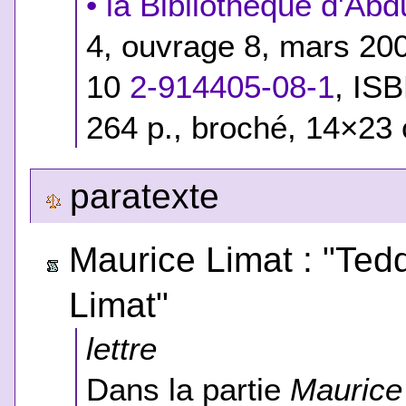
• la Bibliothèque d'Ab
4, ouvrage 8, mars 2
10
2-914405-08-1
,
ISB
264 p., broché, 14×23
paratexte
Maurice Limat : "Ted
Limat"
lettre
Dans la partie
Maurice