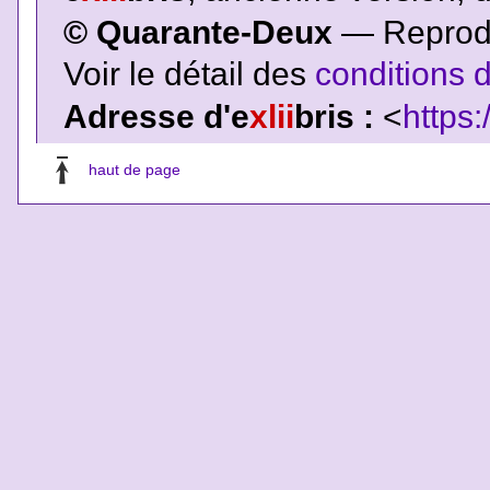
© Quarante-Deux
— Reproduc
Voir le détail des
conditions d
Adresse d'e
xlii
bris :
<
https:
haut de page