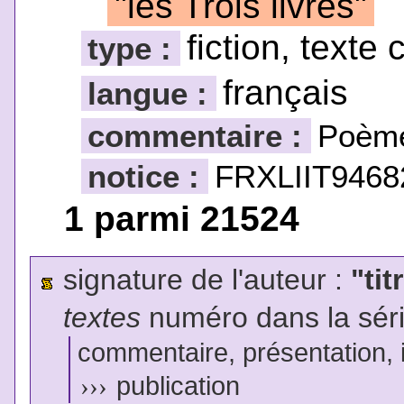
"les Trois livres"
fiction, texte 
type :
français
langue :
commentaire :
Poèm
notice :
FRXLIIT9468
1 parmi 21524
signature de l'auteur :
"tit
textes
numéro dans la sér
commentaire, présentation, il
›››
publication