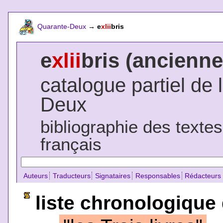
Quarante-Deux
→
e
xlii
bris
e
xlii
bris (ancienne
catalogue partiel de 
Deux
bibliographie des texte
français
Auteurs
Traducteurs
Signataires
Responsables
Rédacteurs
liste chronologique 