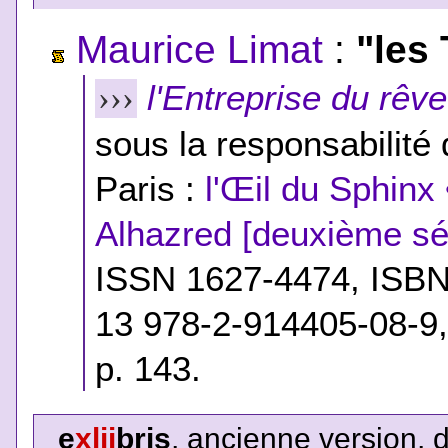
Maurice Limat
:
"les 
l'Entreprise du rêve
›››
sous la responsabilité
Paris :
l'Œil du Sphinx 
Alhazred [deuxième sé
ISSN 1627-4474,
ISB
13 978-2-914405-08-9
p. 143.
e
xlii
bris
, ancienne version, 