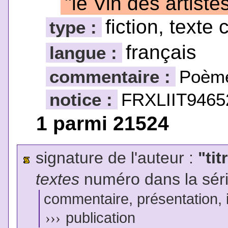
"le Vin des artiste
fiction, texte 
type :
français
langue :
commentaire :
Poèm
notice :
FRXLIIT9465
1 parmi 21524
signature de l'auteur :
"tit
textes
numéro dans la sér
commentaire, présentation, il
›››
publication