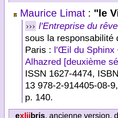
Maurice Limat
:
"le V
l'Entreprise du rêve
›››
sous la responsabilité
Paris :
l'Œil du Sphinx 
Alhazred [deuxième sé
ISSN 1627-4474,
ISB
13 978-2-914405-08-9
p. 140.
e
xlii
bris
, ancienne version, 