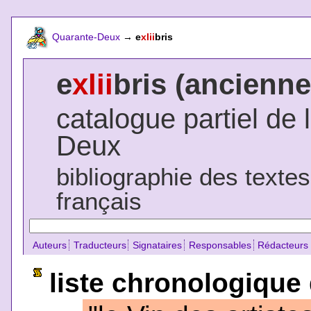
Quarante-Deux
→
e
xlii
bris
e
xlii
bris (ancienne
catalogue partiel de 
Deux
bibliographie des texte
français
Auteurs
Traducteurs
Signataires
Responsables
Rédacteurs
liste chronologique 