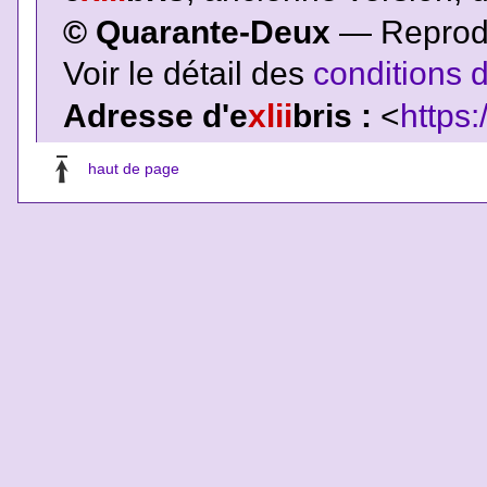
© Quarante-Deux
— Reproduc
Voir le détail des
conditions d
Adresse d'e
xlii
bris :
<
https:
haut de page