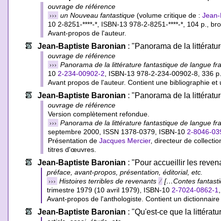
ouvrage de référence
›››
un Nouveau fantastique
(volume critique de :
Jean-
10 2-8251-****-*
,
ISBN-13 978-2-8251-****-*
, 104 p., br
Avant-propos de l'auteur.
Jean-Baptiste Baronian
: "Panorama de la littératu
ouvrage de référence
›››
Panorama de la littérature fantastique de langue fr
10
2-234-00902-2
,
ISBN-13 978-2-234-00902-8
, 336 p
Avant propos de l'auteur. Contient une bibliographie et 
Jean-Baptiste Baronian
: "Panorama de la littératu
ouvrage de référence
Version complètement refondue.
›››
Panorama de la littérature fantastique de langue fr
septembre 2000, ISSN 1378-0379,
ISBN-10
2-8046-03
Présentation de
Jacques Mercier
, directeur de collect
titres d'œuvres.
Jean-Baptiste Baronian
: "Pour accueillir les reve
préface, avant-propos, présentation, éditorial, etc.
›››
Histoires terribles de revenants
⁄
[…Contes fantasti
trimestre 1979 (10 avril 1979),
ISBN-10
2-7024-0862-1
Avant-propos de l'anthologiste. Contient un dictionnair
Jean-Baptiste Baronian
: "Qu'est-ce que la littératu