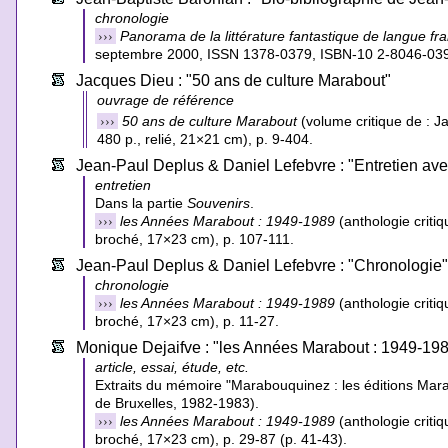
chronologie
›››
Panorama de la littérature fantastique de langue fr
septembre 2000, ISSN 1378-0379, ISBN-10 2-8046-0394
Jacques Dieu : "50 ans de culture Marabout"
ouvrage de référence
›››
50 ans de culture Marabout
(volume critique de : Ja
480 p., relié, 21×21 cm), p. 9-404.
Jean-Paul Deplus & Daniel Lefebvre : "Entretien a
entretien
Dans la partie
Souvenirs
.
›››
les Années Marabout : 1949-1989
(anthologie critiq
broché, 17×23 cm), p. 107-111.
Jean-Paul Deplus & Daniel Lefebvre : "Chronologie
chronologie
›››
les Années Marabout : 1949-1989
(anthologie critiq
broché, 17×23 cm), p. 11-27.
Monique Dejaifve : "les Années Marabout : 1949-19
article, essai, étude, etc.
Extraits du mémoire "Marabouquinez : les éditions Mara
de Bruxelles, 1982-1983).
›››
les Années Marabout : 1949-1989
(anthologie critiq
broché, 17×23 cm), p. 29-87 (p. 41-43).