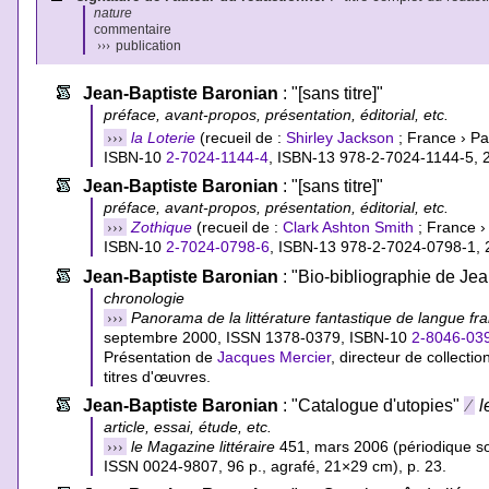
nature
commentaire
›››
publication
Jean-Baptiste Baronian
: "[sans titre]"
préface, avant-propos, présentation, éditorial, etc.
›››
la Loterie
(recueil de :
Shirley Jackson
; France › Pa
ISBN-10
2-7024-1144-4
,
ISBN-13 978-2-7024-1144-5
, 
Jean-Baptiste Baronian
: "[sans titre]"
préface, avant-propos, présentation, éditorial, etc.
›››
Zothique
(recueil de :
Clark Ashton Smith
; France ›
ISBN-10
2-7024-0798-6
,
ISBN-13 978-2-7024-0798-1
,
Jean-Baptiste Baronian
: "Bio-bibliographie de Je
chronologie
›››
Panorama de la littérature fantastique de langue fr
septembre 2000, ISSN 1378-0379,
ISBN-10
2-8046-03
Présentation de
Jacques Mercier
, directeur de collecti
titres d'œuvres.
Jean-Baptiste Baronian
: "Catalogue d'utopies"
⁄
l
article, essai, étude, etc.
›››
le Magazine littéraire
451, mars 2006 (périodique sou
ISSN 0024-9807, 96 p., agrafé, 21×29 cm), p. 23.