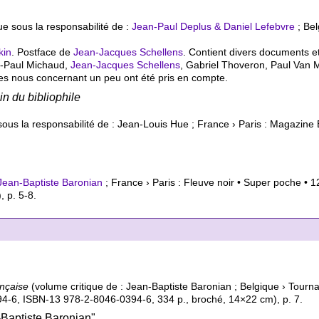
ue sous la responsabilité de :
Jean-Paul Deplus & Daniel Lefebvre
; Bel
kin
. Postface de
Jean-Jacques Schellens
. Contient divers documents 
n-Paul Michaud,
Jean-Jacques Schellens
, Gabriel Thoveron, Paul Van
icles nous concernant un peu ont été pris en compte.
in du bibliophile
sous la responsabilité de : Jean-Louis Hue ; France › Paris : Magazine 
Jean-Baptiste Baronian
; France › Paris : Fleuve noir • Super poche •
, p. 5-8.
ançaise
(volume critique de : Jean-Baptiste Baronian ; Belgique › Tournai
-6, ISBN-13 978-2-8046-0394-6, 334 p., broché, 14×22 cm), p. 7.
-Baptiste Baronian"