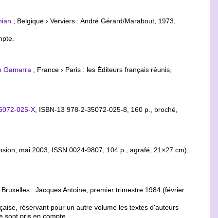
nian
; Belgique › Verviers : André Gérard/Marabout, 1973,
mpte.
re Gamarra
; France › Paris : les Éditeurs français réunis,
5072-025-X
,
ISBN-13 978-2-35072-025-8
, 160 p., broché,
ansion, mai 2003, ISSN 0024-9807, 104 p., agrafé, 21×27 cm),
 Bruxelles : Jacques Antoine, premier trimestre 1984 (février
ançaise, réservant pour un autre volume les textes d'auteurs
 sont pris en compte.