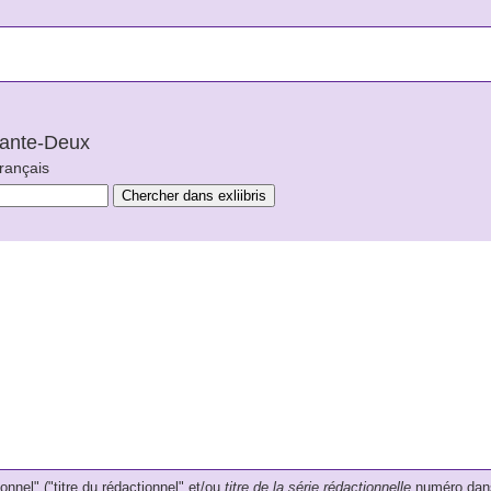
arante-Deux
français
onnel" ("titre du rédactionnel" et/ou
titre de la série rédactionnelle
numéro dans