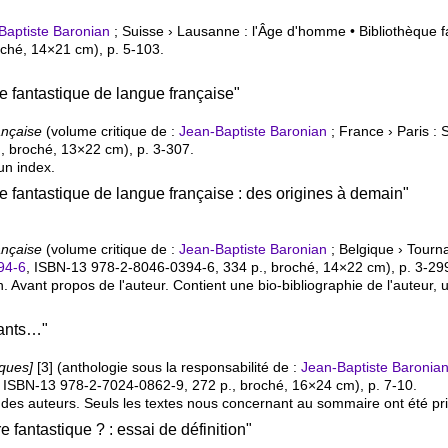
Baptiste Baronian
; Suisse › Lausanne : l'Âge d'homme • Bibliothèque f
oché, 14×21 cm), p. 5-103.
re fantastique de langue française"
ançaise
(volume critique de :
Jean-Baptiste Baronian
; France › Paris :
., broché, 13×22 cm), p. 3-307.
un index.
re fantastique de langue française : des origines à demain"
ançaise
(volume critique de :
Jean-Baptiste Baronian
; Belgique › Tourna
94-6
,
ISBN-13 978-2-8046-0394-6
, 334 p., broché, 14×22 cm), p. 3-29
ion. Avant propos de l'auteur. Contient une bio-bibliographie de l'auteur
nants…"
ques]
[3] (anthologie sous la responsabilité de :
Jean-Baptiste Baronia
,
ISBN-13 978-2-7024-0862-9
, 272 p., broché, 16×24 cm), p. 7-10.
e des auteurs. Seuls les textes nous concernant au sommaire ont été pr
re fantastique ? : essai de définition"