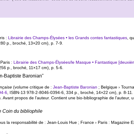
ris :
Librairie des Champs-Élysées • les Grands contes fantastiques
, q
280 p., broché, 13×20 cm), p. 7-9.
 Paris :
Librairie des Champs-Élysées/le Masque • Fantastique [deuxiè
 256 p., broché, 11×17 cm), p. 5-6.
an-Baptiste Baronian"
ançaise
(volume critique de :
Jean-Baptiste Baronian
; Belgique › Tournai
94-6
,
ISBN-13 978-2-8046-0394-6
, 334 p., broché, 14×22 cm), p. 8-11.
on. Avant propos de l'auteur. Contient une bio-bibliographie de l'auteur
e Coin du bibliophile
s la responsabilité de : Jean-Louis Hue ; France › Paris : Magazine Ex