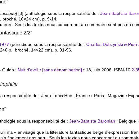
nge"
tastique]
[3] (anthologie sous la responsabilité de :
Jean-Baptiste Baro
., broché, 16×24 cm), p. 9-14.
 auteurs. Seuls les textes nous concernant au sommaire sont pris en co
Fantastique 2/2"
 1977
(périodique sous la responsabilité de :
Charles Dobzynski & Pier
240 p., broché, 14×22 cm), p. 91-96.
› Oulon :
Nuit d'avril • [sans dénomination]
• 18, juin 2006,
ISBN-10
2-3
liophilie
a responsabilité de : Jean-Louis Hue ; France › Paris : Magazine Exp
on"
thologie sous la responsabilité de :
Jean-Baptiste Baronian
; Belgique ›
u'il n'a « envisagé que la littérature fantastique belge d'expression fr
'a finalement pas paru. Seuls les textes nous concernant au sommaire