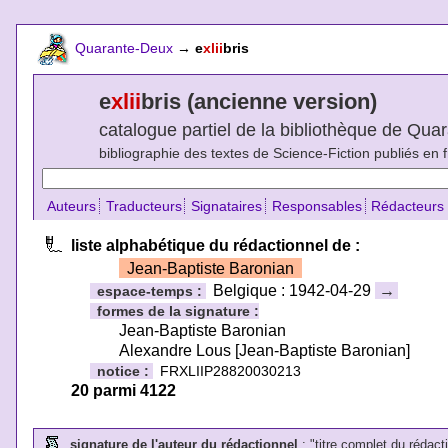
Quarante-Deux
→
e
xlii
bris
e
xlii
bris (ancienne version)
catalogue partiel de la bibliothèque de Qu
bibliographie des textes de Science-Fiction publiés en 
Auteurs
Traducteurs
Signataires
Responsables
Rédacteurs
liste alphabétique du rédactionnel de :
Jean-Baptiste Baronian
Belgique : 1942-04-29
→
espace-temps :
formes de la signature :
Jean-Baptiste Baronian
Alexandre Lous [Jean-Baptiste Baronian]
notice :
FRXLIIP28820030213
20 parmi 4122
signature de l'auteur du rédactionnel
: "titre complet du rédacti