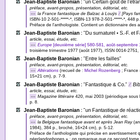
Jean-Baptiste Baronian
: "un Certain goût de l'étra
préface, avant-propos, présentation, éditorial, etc.
›››
la France fantastique de Balzac à Louÿs
⁄
[Pays fan
ISBN-10 2-501-*****-*
,
ISBN-13 978-2-501-*****-*
, 448 p
Préface de l'anthologiste. Contient un dictionnaire des
Jean-Baptiste Baronian
: "Du surnaturel • S.-F. et 
article, essai, étude, etc.
›››
Europe
[deuxième série] 580-581, août-septembre
troisième trimestre 1977 (août 1977), ISSN 0014-2751, 
Jean-Baptiste Baronian
: "Entre les failles"
préface, avant-propos, présentation, éditorial, etc.
›››
Altérations
(recueil de :
Michel Rozenberg
; France 
15×21 cm), p. 7-9.
Jean-Baptiste Baronian
: "Fantastique & Co."
⁄
Bib
article, essai, étude, etc.
›››
Magazine littéraire
420, mai 2003 (périodique sous l
p. 8.
Jean-Baptiste Baronian
: "un Fantastique de réacti
préface, avant-propos, présentation, éditorial, etc.
›››
la Belgique fantastique avant et après Jean Ray
(an
1984), 384 p., broché, 16×24 cm), p. 5-12.
Préface de l'anthologiste qui précise en avertissement q
néerlandophones » ; on remarque que ce second tome n