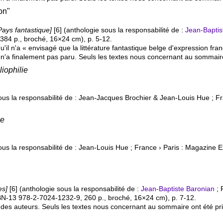
on"
Pays fantastique]
[6] (anthologie sous la responsabilité de :
Jean-Baptis
 384 p., broché, 16×24 cm), p. 5-12.
u'il n'a « envisagé que la littérature fantastique belge d'expression fr
'a finalement pas paru. Seuls les textes nous concernant au sommaire
liophilie
us la responsabilité de : Jean-Jacques Brochier & Jean-Louis Hue ; F
ie
us la responsabilité de : Jean-Louis Hue ; France › Paris : Magazine 
es]
[6] (anthologie sous la responsabilité de :
Jean-Baptiste Baronian
; 
BN-13 978-2-7024-1232-9
, 260 p., broché, 16×24 cm), p. 7-12.
e des auteurs. Seuls les textes nous concernant au sommaire ont été pr
"