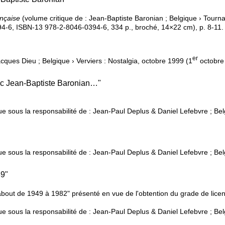
ançaise
(volume critique de : Jean-Baptiste Baronian ; Belgique › Tournai
-6, ISBN-13 978-2-8046-0394-6, 334 p., broché, 14×22 cm), p. 8-11.
er
cques Dieu ; Belgique › Verviers : Nostalgia, octobre 1999 (1
octobre
vec Jean-Baptiste Baronian…"
ue sous la responsabilité de : Jean-Paul Deplus & Daniel Lefebvre ; Belg
"
ue sous la responsabilité de : Jean-Paul Deplus & Daniel Lefebvre ; Belg
89"
bout de 1949 à 1982" présenté en vue de l'obtention du grade de licen
ue sous la responsabilité de : Jean-Paul Deplus & Daniel Lefebvre ; Belg