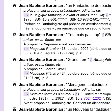
Jean-Baptiste Baronian
: "un Fantastique de réacti
préface, avant-propos, présentation, éditorial, etc.
›››
la Belgique fantastique avant et après Jean Ray
⁄
[
1975,
ISBN-10 2-501-*****-*
,
ISBN-13 978-2-501-*****-*
,
Préface de l'anthologiste qui précise en avertissement q
néerlandophones » ; on remarque que ce second tome n
Jean-Baptiste Baronian
: "Fou mais pas trop"
⁄
Bib
article, essai, étude, etc.
À propos de Népomucène-Louis Lemercier.
›››
Magazine littéraire
413, octobre 2002 (périodique so
9807, 104 p., agrafé, 21×27 cm), p. 8.
Jean-Baptiste Baronian
: "Grand frère"
⁄
Bibliophil
article, essai, étude, etc.
À propos de George Orwell.
›››
Magazine littéraire
424, octobre 2003 (périodique so
21×27 cm), p. 8.
Jean-Baptiste Baronian
: "Ménagerie fantastique"
préface, avant-propos, présentation, éditorial, etc.
›››
Histoires terribles d'animaux
⁄
[…Contes fantastiqu
trimestre 1981 (mai 1981),
ISBN-10
2-7024-1232-7
,
IS
Avant-propos de l'anthologiste. Contient un dictionnair
Jean-Baptiste Baronian
: "un Nouveau fantastique