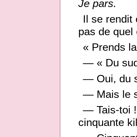
Je pars.
Il se rendit
pas de quel c
« Prends la 
— « Du su
— Oui, du
— Mais le s
— Tais-toi 
cinquante kil