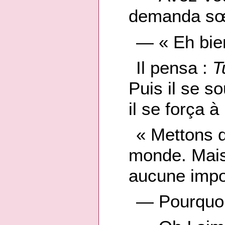
demanda sœ
— « Eh bie
Il pensa :
T
Puis il se so
il se força 
« Mettons q
monde. Mais
aucune impo
— Pourquoi