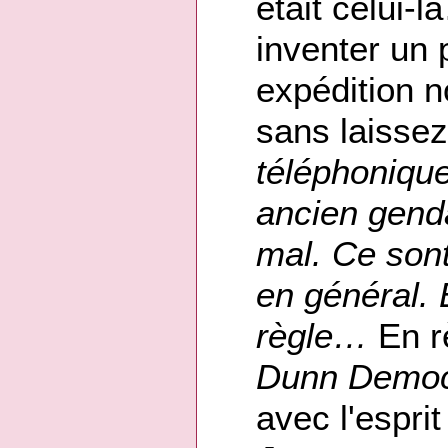
était celui-là
inventer un p
expédition n
sans laissez
téléphonique
ancien gend
mal. Ce sont
en général. E
règle…
En rè
Dunn Democr
avec l'espri