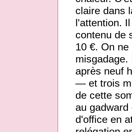
claire dans l
l'attention. I
contenu de s
10 €. On ne 
misgadage. 
après neuf h
— et trois m
de cette som
au gadward o
d'office en a
relégation 