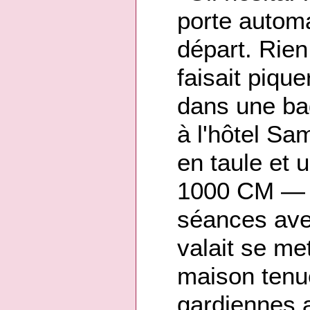
porte automa
départ. Rien 
faisait pique
dans une bag
à l'hôtel Sam
en taule et
1000 CM — s
séances avec
valait se me
maison tenue
gardiennes a