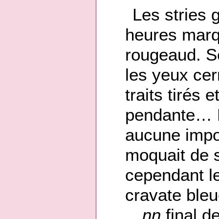
Les stries 
heures marq
rougeaud. Se
les yeux cer
traits tirés 
pendante… Ma
aucune impor
moquait de s
cependant l
cravate bleue
…nn
final d