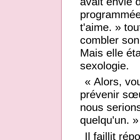
avait envie d
programmée q
t'aime. » to
combler son 
Mais elle ét
sexologie.
« Alors, vo
prévenir sœ
nous serion
quelqu'un. »
Il faillit r