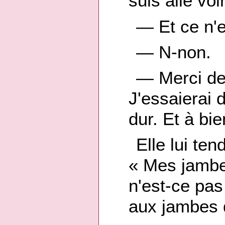
suis allé vo
— Et ce n'e
— N-non.
— Merci de 
J'essaierai 
dur. Et à bie
Elle lui ten
« Mes jambe
n'est-ce pas 
aux jambes d