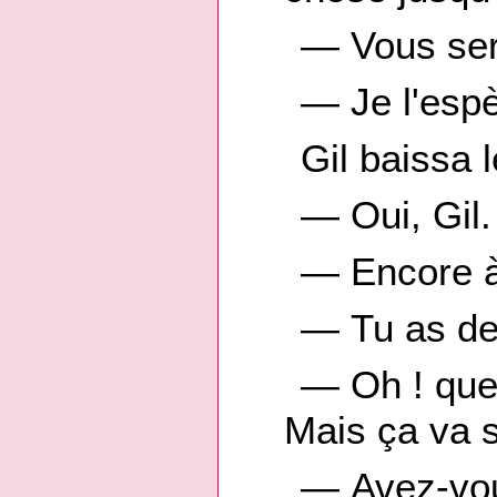
— Vous sere
— Je l'espè
Gil baissa 
— Oui, Gil.
— Encore à 
— Tu as des
— Oh ! que
Mais ça va s
— Avez-vou