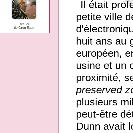
Il était pro
petite ville
Recueil
d'électroniq
de Greg Egan
huit ans au 
européen, en
usine et un 
proximité, s
preserved z
plusieurs mil
peut-être dé
Dunn avait l