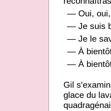
reconnaîtras
— Oui, oui,
— Je suis 
— Je le sav
— À bientôt
— À bientôt
Gil s'exami
glace du lav
quadragénair