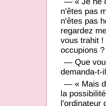
— « Je ne 
n'êtes pas m
n'êtes pas 
regardez me
vous trahit 
occupions ?
— Que vous
demanda-t-i
— « Mais d
la possibilit
l'ordinateur