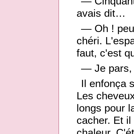
— Cinquant
avais dit…
— Oh ! peu
chéri. L'esp
faut, c'est q
— Je pars, 
Il enfonça 
Les cheveux 
longs pour l
cacher. Et il
chaleur. C'é