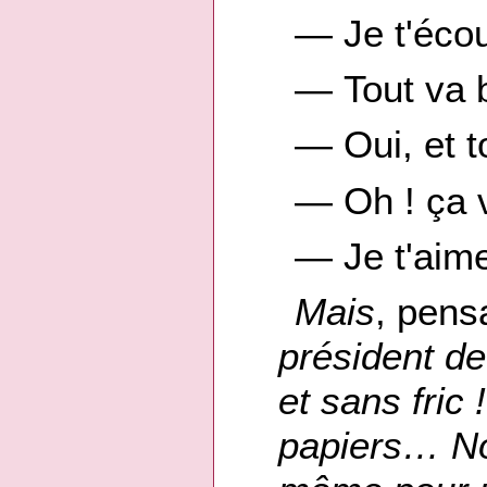
— Je t'écou
— Tout va 
— Oui, et t
— Oh ! ça 
— Je t'aim
Mais
, pensa
président de
et sans fric 
papiers… Non