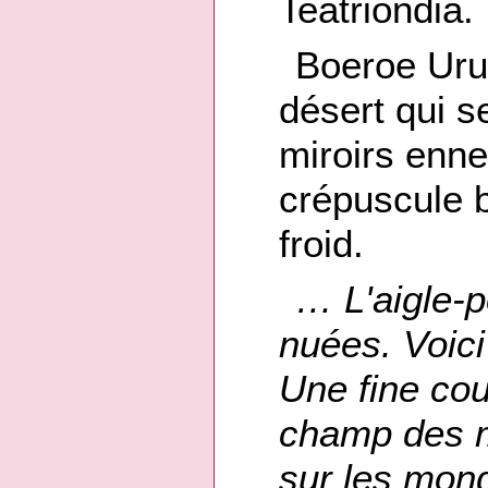
Teatriondia.
Boeroe Urug
désert qui 
miroirs enne
crépuscule b
froid.
… L'aigle-p
nuées. Voici
Une fine cou
champ des mo
sur les mon