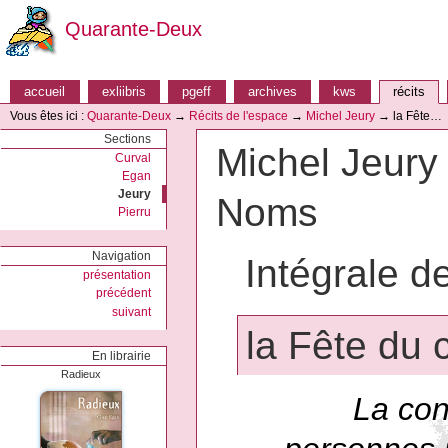
Quarante-Deux
accueil
exliibris
pgeff
archives
kws
récits
Vous êtes ici :
Quarante-Deux
→
Récits de l'espace
→
Michel Jeury
→
la Fête…
Sections
Michel Jeury 
Curval
Egan
Jeury
Noms
Pierru
Navigation
Intégrale d
présentation
précédent
suivant
la Fête du
En librairie
Radieux
La con