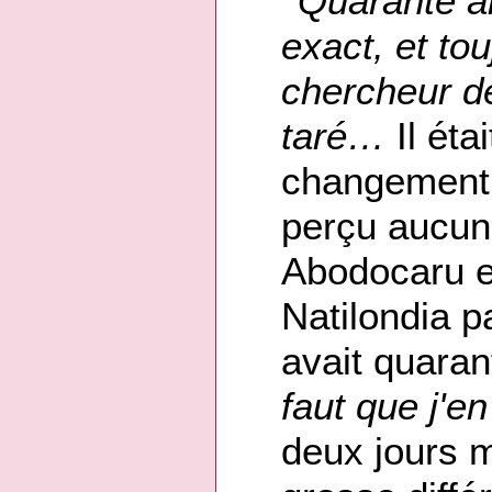
Quarante an
exact, et to
chercheur de
taré…
Il étai
changement, 
perçu aucun 
Abodocaru et
Natilondia p
avait quara
faut que j'en
deux jours m