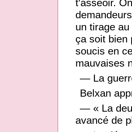
t'asseoir. O
demandeurs 
un tirage au
ça soit bien
soucis en c
mauvaises 
— La guerr
Belxan appr
— « La deu
avancé de pl