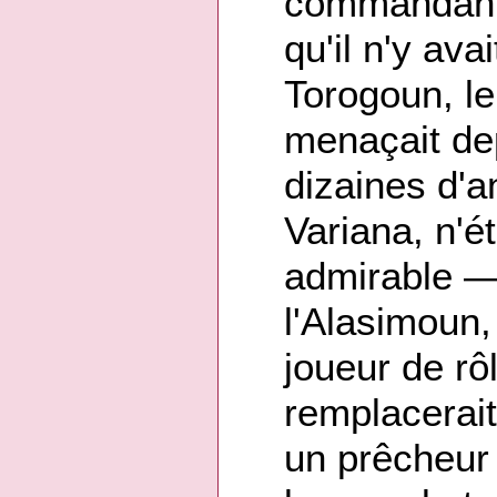
commandant,
qu'il n'y av
Torogoun, le
menaçait de
dizaines d'a
Variana, n'é
admirable —
l'Alasimoun
joueur de rô
remplacerait
un prêcheur 