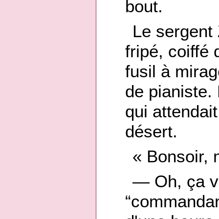
bout.
Le sergent 
fripé, coiffé
fusil à mira
de pianiste.
qui attendai
désert.
« Bonsoir,
— Oh, ça va
“commandant