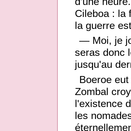
d'une heure.
Cileboa : la
la guerre est
— Moi, je j
seras donc 
jusqu'au de
Boeroe eut 
Zombal croyai
l'existence 
les nomades
éternellemen