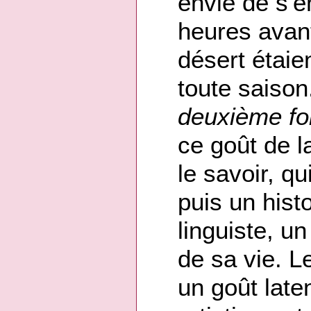
envie de s'e
heures avant
désert étaie
toute saiso
deuxième fo
ce goût de l
le savoir, qu
puis un hist
linguiste, u
de sa vie. L
un goût late