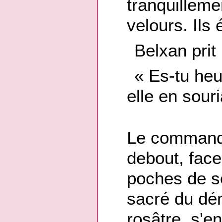
tranquilleme
velours. Ils 
Belxan prit
« Es-tu he
elle en souri
Le commanda
debout, face
poches de s
sacré du dé
rosâtre, s'en