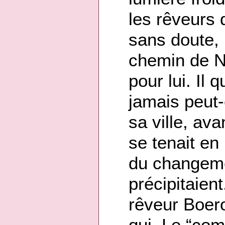
les rêveurs 
sans doute, 
chemin de Na
pour lui. Il 
jamais peut-ê
sa ville, av
se tenait e
du changeme
précipitaien
rêveur Boero
qui. Le “co