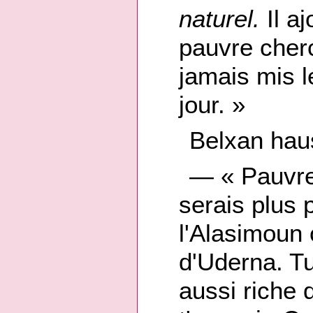
naturel.
Il a
pauvre cherc
jamais mis l
jour. »
Belxan hau
— « Pauvre 
serais plus 
l'Alasimoun 
d'Uderna. Tu
aussi riche 