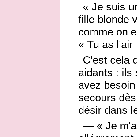
« Je suis u
fille blonde
comme on en
« Tu as l'air
C'est cela 
aidants : il
avez besoin 
secours dès
désir dans l
— « Je m'app