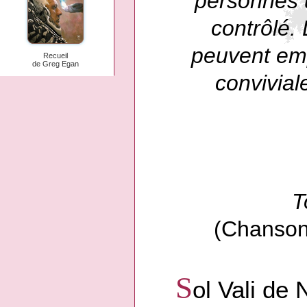
personnes u
contrôlé.
peuvent emp
Recueil
de Greg Egan
convivial
T
(Chanson 
S
ol Vali de 