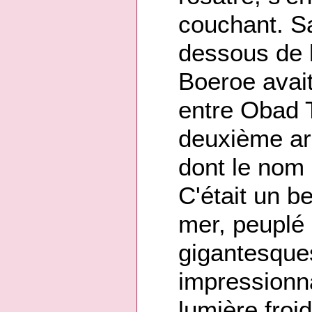
couchant. Sa
dessous de l
Boeroe avait
entre Obad T
deuxième ar
dont le nom 
C'était un b
mer, peuplé
gigantesques
impressionna
lumière froid