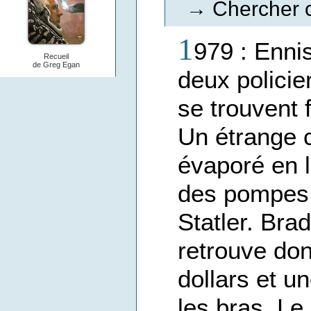
Chercher c
→
1
979 : Ennis
Recueil
de Greg Egan
deux policie
se trouvent 
Un étrange c
évaporé en l
des pompes d
Statler. Bra
retrouve do
dollars et u
les bras. Le