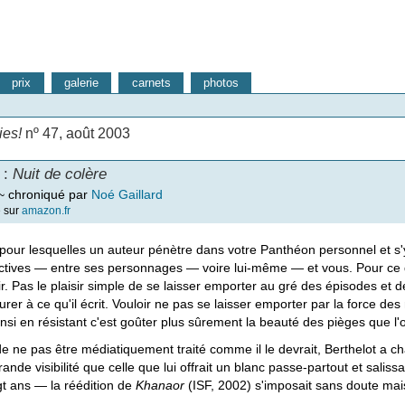
prix
galerie
carnets
photos
ies!
nº 47, août 2003
 :
Nuit de colère
~ chroniqué par
Noé Gaillard
e sur
amazon.fr
pour lesquelles un auteur pénètre dans votre Panthéon personnel et s'
ectives — entre ses personnages — voire lui-même — et vous. Pour ce qui
sir. Pas le plaisir simple de se laisser emporter au gré des épisodes et
er à ce qu'il écrit. Vouloir ne pas se laisser emporter par la force de
nsi en résistant c'est goûter plus sûrement la beauté des pièges que l'
e ne pas être médiatiquement traité comme il le devrait, Berthelot a c
ande visibilité que celle que lui offrait un blanc passe-partout et salissa
gt ans — la réédition de
Khanaor
(ISF, 2002) s'imposait sans doute mai