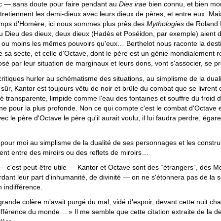
 — sans doute pour faire pendant au
Dies irae
bien connu, et bien mont
tretiennent les demi-dieux avec leurs dieux de pères, et entre eux. Mai
emps d'Homère, ici nous sommes plus près des
Mythologies
de Roland B
du Dieu des dieux, deux dieux (Hadès et Poséidon, par exemple) aient d
 ou moins les mêmes pouvoirs qu'eux… Berthelot nous raconte la destin
sa secte, et celle d'Octave, dont le père est un génie mondialement re
sé par leur situation de marginaux et leurs dons, vont s'associer, se p
 critiques hurler au schématisme des situations, au simplisme de la duali
ûr, Kantor est toujours vêtu de noir et brûle du combat que se livrent e
é transparente, limpide comme l'eau des fontaines et souffre du froid de
nne pour la plus profonde. Non ce qui compte c'est le combat d'Octave et
ec le père d'Octave le père qu'il aurait voulu, il lui faudra perdre, égar
pour moi au simplisme de la dualité de ses personnages et les const
nt entre des miroirs ou des reflets de miroirs…
 c'est peut-être utile — Kantor et Octave sont des “étrangers”, des 
rdant leur part d'inhumanité, de divinité — on ne s'étonnera pas de la 
 indifférence.
rande colère m'avait purgé du mal, vidé d'espoir, devant cette nuit char
ndifférence du monde… » Il me semble que cette citation extraite de la 