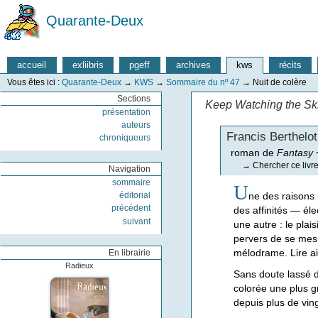
Quarante-Deux
accueil
exliibris
pgeff
archives
kws
récits
Vous êtes ici :
Quarante-Deux
→
KWS
→
Sommaire du nº 47
→
Nuit de colère
Sections
Keep Watching the Sk
présentation
auteurs
Francis Berthelot
chroniqueurs
roman de
Fantasy
→
Chercher ce livr
Navigation
sommaire
U
ne des raisons 
éditorial
précédent
des affinités — él
suivant
une autre : le plai
pervers de se mesur
mélodrame. Lire ai
En librairie
Radieux
Sans doute lassé d
colorée une plus gr
depuis plus de vin