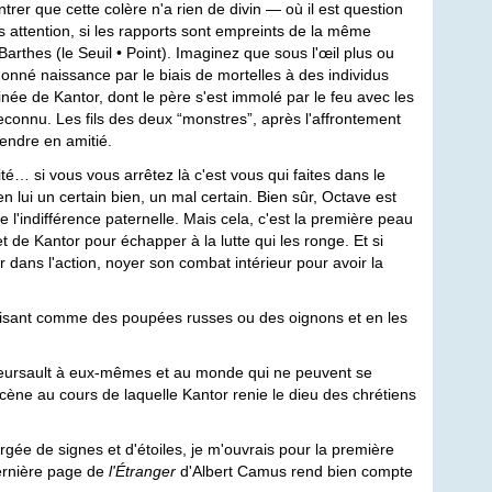
rer que cette colère n'a rien de divin — où il est question
s attention, si les rapports sont empreints de la même
arthes (le Seuil • Point). Imaginez que sous l'œil plus ou
onné naissance par le biais de mortelles à des individus
ée de Kantor, dont le père s'est immolé par le feu avec les
connu. Les fils des deux “monstres”, après l'affrontement
rendre en amitié.
té… si vous vous arrêtez là c'est vous qui faites dans le
n lui un certain bien, un mal certain. Bien sûr, Octave est
 l'indifférence paternelle. Mais cela, c'est la première peau
 de Kantor pour échapper à la lutte qui les ronge. Et si
er dans l'action, noyer son combat intérieur pour avoir la
ruisant comme des poupées russes ou des oignons et en les
Meursault à eux-mêmes et au monde qui ne peuvent se
scène au cours de laquelle Kantor renie le dieu des chrétiens
gée de signes et d'étoiles, je m'ouvrais pour la première
dernière page de
l'Étranger
d'Albert Camus rend bien compte