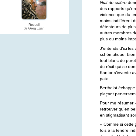
Nuit de colère
donc
des rapports qu'en
violence que du t
moins indifférent 
Recueil
détenteurs de plus
de Greg Egan
autres membres de 
plus ou moins impo
J'entends d'ici les
schématique. Bien s
tout blanc de puret
du récit qui se do
Kantor s'invente av
paix.
Berthelot échappe 
plaçant perverseme
Pour me résumer —
retrouver qu'en pe
en stigmatisant son
« Comme si cette g
fois à la tendre i