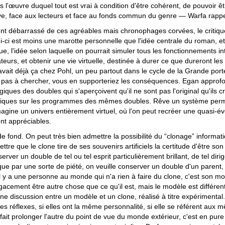
ns l'œuvre duquel tout est vrai à condition d'être cohérent, de pouvoir 
ive, face aux lecteurs et face au fonds commun du genre — Warfa rappe
t débarrassé de ces agréables mais chronophages corvées, le critique 
-ci est moins une marotte personnelle que l'idée centrale du roman, et de
e, l'idée selon laquelle on pourrait simuler tous les fonctionnements in
teurs, et obtenir une vie virtuelle, destinée à durer ce que dureront les
vait déjà ça chez Pohl, un peu partout dans le cycle de la Grande por
pas à chercher, vous en supporteriez les conséquences. Egan approfond
iques des doubles qui s'aperçoivent qu'il ne sont pas l'original qu'ils
iques sur les programmes des mêmes doubles. Rêve un système permett
gine un univers entièrement virtuel, où l'on peut recréer une quasi-évo
t appréciables.
de fond. On peut très bien admettre la possibilité du “clonage” inform
ttre que le clone tire de ses souvenirs artificiels la certitude d'être s
erver un double de tel ou tel esprit particulièrement brillant, de tel d
que par une sorte de piété, on veuille conserver un double d'un parent,
l y a une personne au monde qui n'a rien à faire du clone, c'est son mod
gacement être autre chose que ce qu'il est, mais le modèle est différen
une discussion entre un modèle et un clone, réalisé à titre expérimental. 
s réflexes, si elles ont la même personnalité, si elle se référent aux 
à fait prolonger l'autre du point de vue du monde extérieur, c'est en pur