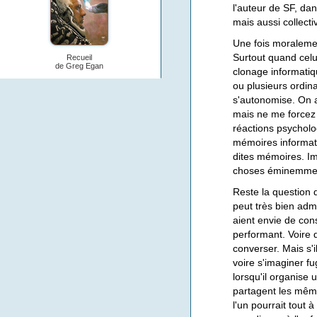
l'auteur de SF, da
mais aussi collect
Une fois moralemen
Surtout quand celui
Recueil
de Greg Egan
clonage informatiqu
ou plusieurs ordina
s'autonomise. On a
mais ne me forcez 
réactions psycholog
mémoires informat
dites mémoires. Ima
choses éminemmen
Reste la question 
peut très bien adme
aient envie de cons
performant. Voire 
converser. Mais s'i
voire s'imaginer fu
lorsqu'il organise 
partagent les même
l'un pourrait tout 