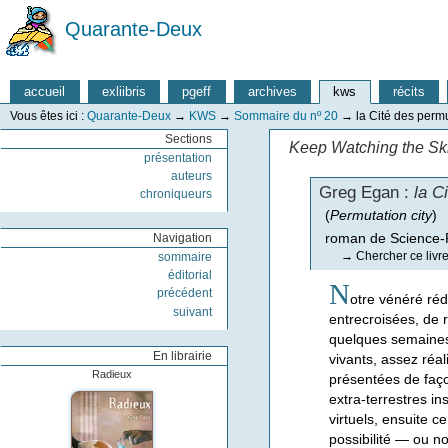
Quarante-Deux
accueil
exliibris
pgeff
archives
kws
récits
Vous êtes ici :
Quarante-Deux
→
KWS
→
Sommaire du nº 20
→
la Cité des permu
Sections
Keep Watching the Sk
présentation
auteurs
Greg Egan :
la C
chroniqueurs
(
Permutation city
)
roman de Science-F
Navigation
→
Chercher ce livr
sommaire
éditorial
N
précédent
otre vénéré ré
suivant
entrecroisées, de r
quelques semaines,
En librairie
vivants, assez réa
Radieux
présentées de faç
extra-terrestres in
virtuels, ensuite c
possibilité — ou n