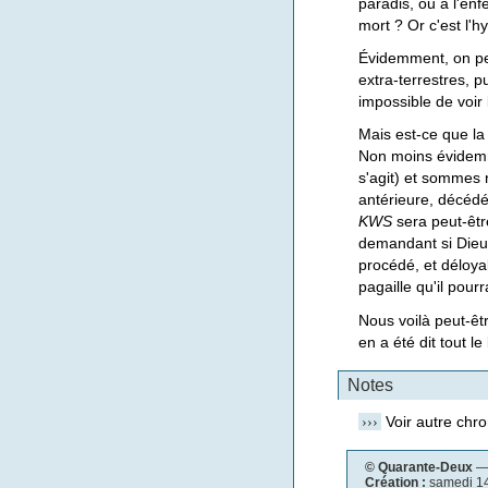
paradis, ou à l'enf
mort ? Or c'est l'
Évidemment, on peu
extra-terrestres, p
impossible de voir
Mais est-ce que la 
Non moins évidemme
s'agit) et sommes 
antérieure, décédé
KWS
sera peut-être
demandant si Dieu (
procédé, et déloya
pagaille qu'il pour
Nous voilà peut-êt
en a été dit tout l
Notes
›››
Voir autre chr
© Quarante-Deux
— 
Création :
samedi 1