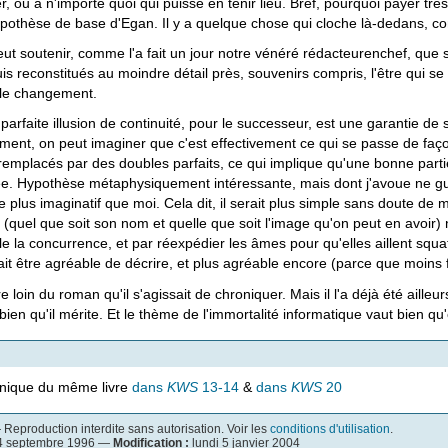
er, ou à n'importe quoi qui puisse en tenir lieu. Bref, pourquoi payer t
hypothèse de base d'Egan. Il y a quelque chose qui cloche là-dedans, c
t soutenir, comme l'a fait un jour notre vénéré rédacteurenchef, que 
uis reconstitués au moindre détail près, souvenirs compris, l'être qui se r
 le changement.
parfaite illusion de continuité, pour le successeur, est une garantie de 
nt, on peut imaginer que c'est effectivement ce qui se passe de façon
remplacés par des doubles parfaits, ce qui implique qu'une bonne part
e. Hypothèse métaphysiquement intéressante, mais dont j'avoue ne guèr
 plus imaginatif que moi. Cela dit, il serait plus simple sans doute de m
quel que soit son nom et quelle que soit l'image qu'on peut en avoir) ne
le la concurrence, et par réexpédier les âmes pour qu'elles aillent squ
rait être agréable de décrire, et plus agréable encore (parce que moins fa
re loin du roman qu'il s'agissait de chroniquer. Mais il l'a déjà été ai
e bien qu'il mérite. Et le thème de l'immortalité informatique vaut bie
onique du même livre
dans
KWS
13-14
&
dans
KWS
20
Reproduction interdite sans autorisation. Voir les
conditions d'utilisation
.
4 septembre 1996 —
Modification :
lundi 5 janvier 2004