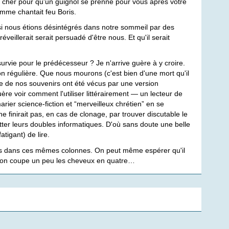
rès cher pour qu'un guignol se prenne pour vous après votre
omme chantait feu Boris.
si nous étions désintégrés dans notre sommeil par des
éveillerait serait persuadé d'être nous. Et qu'il serait
survie pour le prédécesseur ? Je n'arrive guère à y croire.
 régulière. Que nous mourons (c'est bien d'une mort qu'il
ie de nos souvenirs ont été vécus par une version
e voir comment l'utiliser littérairement — un lecteur de
arier science-fiction et “merveilleux chrétien” en se
 finirait pas, en cas de clonage, par trouver discutable le
atter leurs doubles informatiques. D'où sans doute une belle
tigant) de lire.
lleurs dans ces mêmes colonnes. On peut même espérer qu'il
n qu'on coupe un peu les cheveux en quatre…