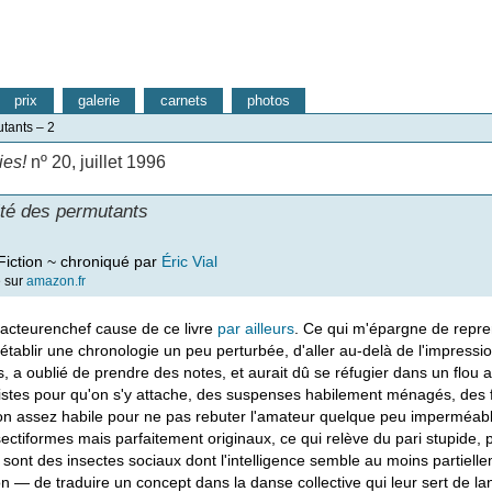
prix
galerie
carnets
photos
tants – 2
ies!
nº 20, juillet 1996
ité des permutants
iction ~ chroniqué par
Éric Vial
e sur
amazon.fr
dacteurenchef cause de ce livre
par ailleurs
. Ce qui m'épargne de repre
établir une chronologie un peu perturbée, d'aller au-delà de l'impression
 a oublié de prendre des notes, et aurait dû se réfugier dans un flou 
listes pour qu'on s'y attache, des suspenses habilement ménagés, des fi
on assez habile pour ne pas rebuter l'amateur quelque peu imperméabl
sectiformes mais parfaitement originaux, ce qui relève du pari stupide, p
e sont des insectes sociaux dont l'intelligence semble au moins partiellem
on — de traduire un concept dans la danse collective qui leur sert de l