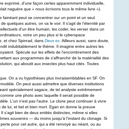
être exprimé, d'une façon certes apparemment individuelle,
lait naguère que « nous écrivons tous le même livre »).
fainéant peut se concentrer sur un point et un seul.
 quelques autres, on va le voir. Il s'agit de l'éternité par
tellectuels d'un être humain, les coder, les verser dans un
 ordinateurs, voire un peu plus si le cyberspace
te, et chez Spinrad, dans
Deus ex
. Ailleurs aussi, sans doute,
it indubitablement le thème. Il imagine entre autres les
 croyaient. Spécule sur les effets de l'encombrement des
ant aux programmes de s'affranchir de la matérialité des
lution, qui aboutit aux insectes plus haut cités. Toutes
atique. On a vu hypothèses plus invraisemblables en SF. On
on modèle. On peut aussi admettre que diverses institutions
irigeant spécialement sagace, de tel analyste extrêmement
 comme une photo avec laquelle il serait possible de
èle. L'un n'est pas l'autre. Le clone peut continuer à vivre
t de lui, et bel et bien mort. Egan en donne la preuve
Il s'agit bien de deux entités distinctes, même si elles
mêmes souvenirs — du moins jusqu'à l'instant du clonage. Si
e perte pour cet autre, qui a été renvoyé au néant, ou au