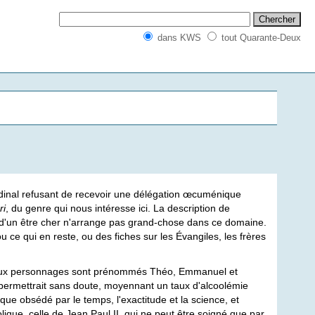
dans KWS
tout Quarante-Deux
rdinal refusant de recevoir une délégation œcuménique
ri
, du genre qui nous intéresse ici. La description de
 d'un être cher n'arrange pas grand-chose dans ce domaine.
ou ce qui en reste, ou des fiches sur les Évangiles, les frères
paux personnages sont prénommés Théo, Emmanuel et
 permettrait sans doute, moyennant un taux d'alcoolémie
ue obsédé par le temps, l'exactitude et la science, et
ique, celle de Jean Paul II, qui ne peut être soigné que par