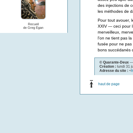
des injections de 
les méthodes de da
Pour tout avouer, 
Recueil
XXIV — ceci pour l
de Greg Egan
merveilleux, merve
l'on ne tient pas 
fusée pour ne pas a
bons succédanés de
© Quarante-Deux
— 
Création :
lundi 31 
Adresse du site :
<
h
haut de page