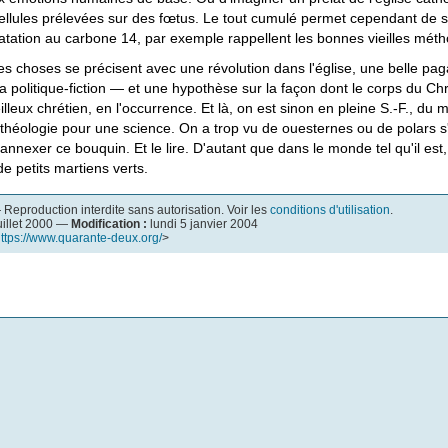
cellules prélevées sur des fœtus. Le tout cumulé permet cependant de s
tation au carbone 14, par exemple rappellent les bonnes vieilles mét
les choses se précisent avec une révolution dans l'église, une belle pa
a politique-fiction — et une hypothèse sur la façon dont le corps du Chr
illeux chrétien, en l'occurrence. Et là, on est sinon en pleine S.-F., 
la théologie pour une science. On a trop vu de ouesternes ou de polars 
nnexer ce bouquin. Et le lire. D'autant que dans le monde tel qu'il est,
 petits martiens verts.
Reproduction interdite sans autorisation. Voir les
conditions d'utilisation
.
juillet 2000 —
Modification :
lundi 5 janvier 2004
ttps://www.quarante-deux.org/
>