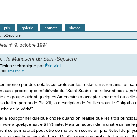
prix
galerie
carnets
photos
int-Sépulcre
ies!
nº 9, octobre 1994
k :
le Manuscrit du Saint-Sépulcre
iction ~ chroniqué par
Éric Vial
e sur
amazon.fr
 commence par des détails concrets sur les restaurants romains, un ca
ion aussi précise que médiévale du “Saint Suaire” ne relèvent pas,
a prio
e de groupe aidant quelques Américains à accepter leur mort ou celle
lo italien parent de Pie XII, la description de fouilles sous le Golgotha 
uche de la vérité”.
 à soupçonner quelque chose quand on réalise que les trois princi
nvoie à quelque autre t(T?)rinité. Mais un auteur de mainstream se le
il se permettrait peut-être de mettre en scène un prix Nobel de physiq
 émotions humaines de base. Ou d'imaginer un prélat de l'église cathol