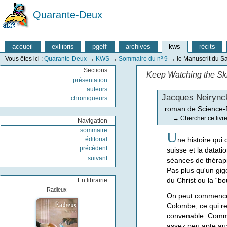
Quarante-Deux
accueil
exliibris
pgeff
archives
kws
récits
Vous êtes ici :
Quarante-Deux
→
KWS
→
Sommaire du nº 9
→
le Manuscrit du Sa
Sections
Keep Watching the Sk
présentation
auteurs
Jacques Neirync
chroniqueurs
roman de Science-F
→
Chercher ce livr
Navigation
sommaire
U
ne histoire qui
éditorial
précédent
suisse et la datat
suivant
séances de thérapi
Pas plus qu'un gigo
du Christ ou la “bo
En librairie
Radieux
On peut commencer
Colombe, ce qui re
convenable. Comme 
assez peu apte aux