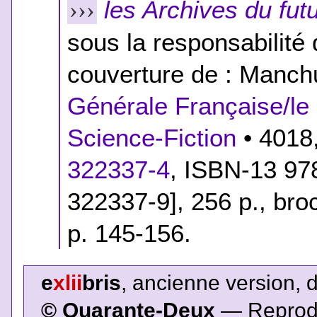
les Archives du fut
›››
sous la responsabilité 
couverture de : Manchu
Générale Française/le 
Science-Fiction
• 4018,
322337-4
,
ISBN-13 978
322337-9]
, 256 p., br
p. 145-156.
e
xlii
bris
, ancienne version, 
© Quarante-Deux
— Reproduc