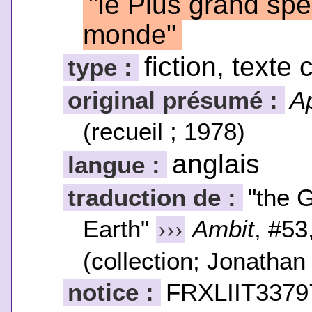
"le Plus grand spe
monde"
fiction, texte 
type :
original présumé :
Ap
(recueil ; 1978)
anglais
langue :
traduction de :
"the 
Earth"
Ambit
, #53
›››
(collection; Jonathan
notice :
FRXLIIT3379