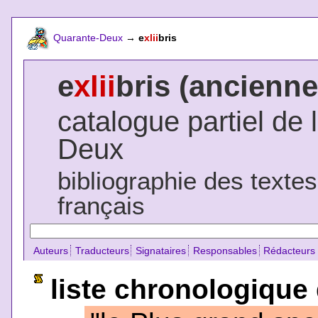
Quarante-Deux
→
e
xlii
bris
e
xlii
bris (ancienne
catalogue partiel de 
Deux
bibliographie des texte
français
Auteurs
Traducteurs
Signataires
Responsables
Rédacteurs
liste chronologique 