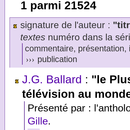
1 parmi 21524
signature de l'auteur :
"tit
textes
numéro dans la sér
commentaire, présentation, il
›››
publication
J.G. Ballard
:
"le Pl
télévision au mond
Présenté par : l'anthol
Gille
.