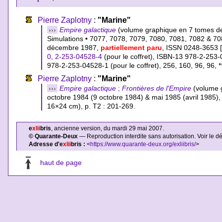
Pierre Zaplotny
:
"Marine"
›››
Empire galactique
(volume graphique en 7 tomes d
Simulations • 7077, 7078, 7079, 7080, 7081, 7082 &
décembre 1987,
partiellement paru
, ISSN 0248-3653 
0
,
2-253-04528-4
(pour le coffret)
,
ISBN-13 978-2-253-
978-2-253-04528-1 (pour le coffret)
, 256, 160, 96, 96, *
Pierre Zaplotny
:
"Marine"
›››
Empire galactique
;
Frontières de l'Empire
(volume 
octobre 1984 (9 octobre 1984) & mai 1985 (avril 1985
16×24 cm), p. T2 : 201-269.
e
xlii
bris
, ancienne version, du mardi 29 mai 2007.
© Quarante-Deux
— Reproduction interdite sans autorisation. Voir le d
Adresse d'e
xlii
bris :
<
https://www.quarante-deux.org/exliibris/
>
haut de page