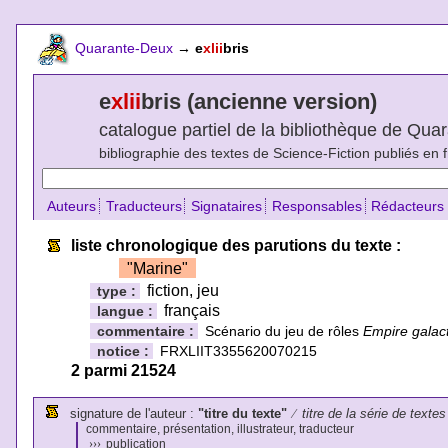
Quarante-Deux
→
e
xlii
bris
e
xlii
bris (ancienne version)
catalogue partiel de la bibliothèque de Qu
bibliographie des textes de Science-Fiction publiés en 
Auteurs
Traducteurs
Signataires
Responsables
Rédacteurs
liste chronologique des parutions du texte :
"Marine"
fiction, jeu
type :
français
langue :
commentaire :
Scénario du jeu de rôles
Empire galac
notice :
FRXLIIT3355620070215
2 parmi 21524
signature de l'auteur :
"titre du texte"
⁄
titre de la série de textes
commentaire, présentation, illustrateur, traducteur
›››
publication