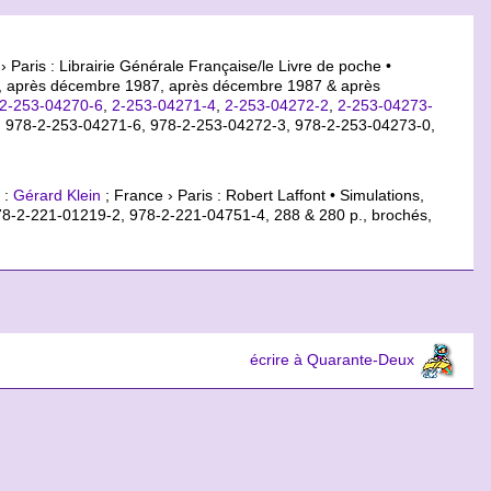
› Paris : Librairie Générale Française/le Livre de poche •
, après décembre 1987, après décembre 1987 & après
2-253-04270-6
,
2-253-04271-4
,
2-253-04272-2
,
2-253-04273-
 978-2-253-04271-6, 978-2-253-04272-3, 978-2-253-04273-0,
 :
Gérard Klein
; France › Paris : Robert Laffont • Simulations,
78-2-221-01219-2, 978-2-221-04751-4
, 288 & 280 p., brochés,
écrire à Quarante-Deux