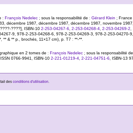
e :
François Nedelec
; sous la responsabilité de :
Gérard Klein
; France 
 7083, décembre 1987, décembre 1987, décembre 1987, novembre 1987
[????-????],
ISBN-10
2-253-04267-6
,
2-253-04268-4
,
2-253-04269-2
,
04267-9, 978-2-253-04268-6, 978-2-253-04269-3, 978-2-253-04270-9,
*, ** & ** p., brochés, 11×17 cm), p. T7 : **-**.
graphique en 2 tomes de :
François Nedelec
; sous la responsabilité de
), ISSN 0766-9941,
ISBN-10
2-221-01219-4
,
2-221-04751-6
,
ISBN-13 9
étail des
conditions d'utilisation
.