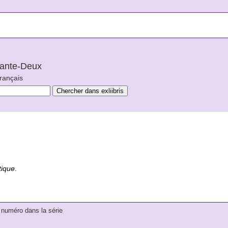
arante-Deux
français
tique
.
numéro dans la série