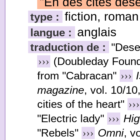
"En des cités dése
fiction, roman
type :
anglais
langue :
traduction de :
"Deser
(Doubleday Found
›››
from "Cabracan"
›››
magazine
, vol. 10/1
cities of the heart"
›››
"Electric lady"
Hig
›››
"Rebels"
Omni
, v
›››