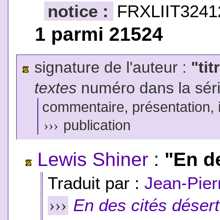
notice :
FRXLIIT3241
1 parmi 21524
signature de l'auteur :
"tit
textes
numéro dans la sér
commentaire, présentation, il
›››
publication
Lewis Shiner
:
"En d
Traduit par :
Jean-Pier
En des cités déser
›››