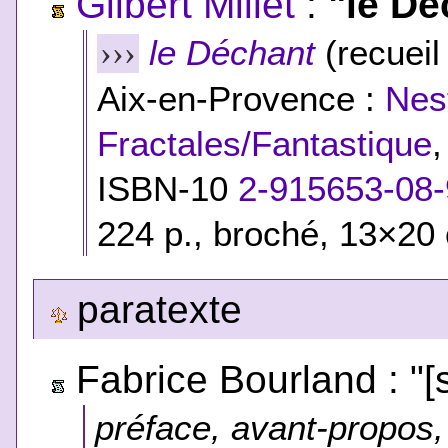
Gilbert Millet
:
"le Dé
le Déchant
(recueil
›››
Aix-en-Provence :
Nes
Fractales/Fantastique
ISBN-10
2-915653-08-
224 p., broché, 13×20 
paratexte
Fabrice Bourland : "[s
préface, avant-propos, 