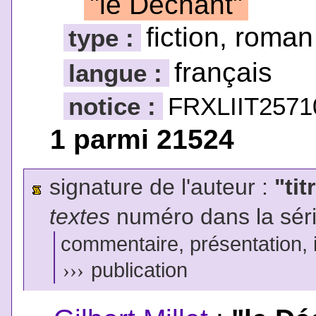
"le Déchant"
fiction, roman
type :
français
langue :
notice :
FRXLIIT2571
1 parmi 21524
signature de l'auteur :
"tit
textes
numéro dans la sér
commentaire, présentation, il
›››
publication