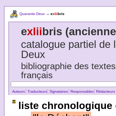
Quarante-Deux
→
e
xlii
bris
e
xlii
bris (ancienne
catalogue partiel de 
Deux
bibliographie des texte
français
Auteurs
Traducteurs
Signataires
Responsables
Rédacteurs
liste chronologique 