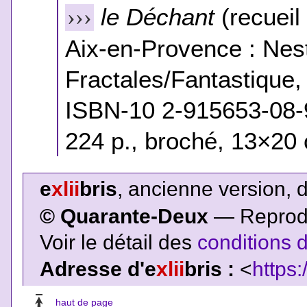
le Déchant
(recueil 
›››
Aix-en-Provence : Nes
Fractales/Fantastique,
ISBN-10 2-915653-08-
224 p., broché, 13×20 
e
xlii
bris
, ancienne version, 
© Quarante-Deux
— Reproduc
Voir le détail des
conditions d
Adresse d'e
xlii
bris :
<
https:
haut de page