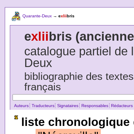
Quarante-Deux
→
e
xlii
bris
e
xlii
bris (ancienne
catalogue partiel de 
Deux
bibliographie des texte
français
Auteurs
Traducteurs
Signataires
Responsables
Rédacteurs
liste chronologique 