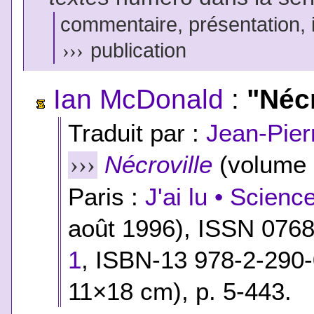
commentaire, présentation, il
›››
publication
Ian McDonald
:
"Nécr
Traduit par :
Jean-Pier
Nécroville
(volume 
›››
Paris :
J'ai lu • Scienc
août 1996), ISSN 076
1
,
ISBN-13 978-2-290
11×18 cm), p. 5-443.