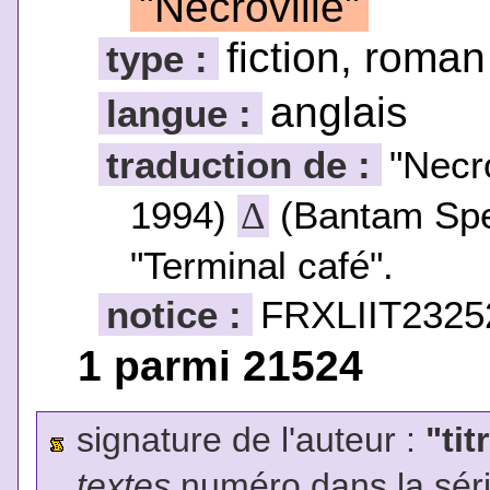
"Nécroville"
fiction, roman
type :
anglais
langue :
traduction de :
"Necr
1994)
(Bantam Spe
Δ
"Terminal café".
notice :
FRXLIIT2325
1 parmi 21524
signature de l'auteur :
"tit
textes
numéro dans la sér