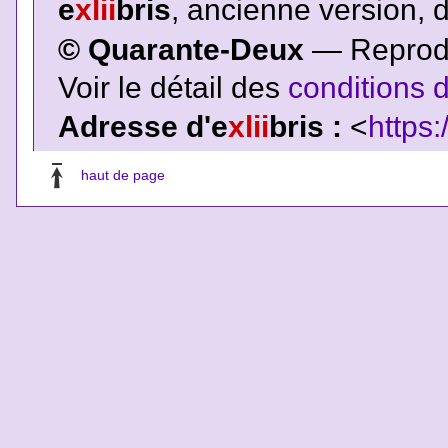
e
xlii
bris
, ancienne version, 
© Quarante-Deux
— Reproduc
Voir le détail des
conditions d
Adresse d'e
xlii
bris :
<
https:
haut de page