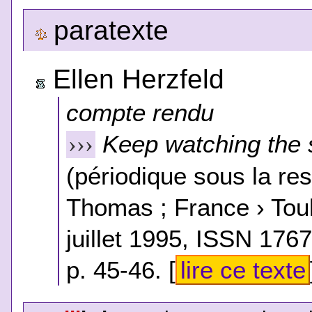
paratexte
Ellen Herzfeld
compte rendu
Keep watching the 
›››
(périodique sous la res
Thomas ; France › Tou
juillet 1995, ISSN 1767
p. 45-46. [
lire ce texte