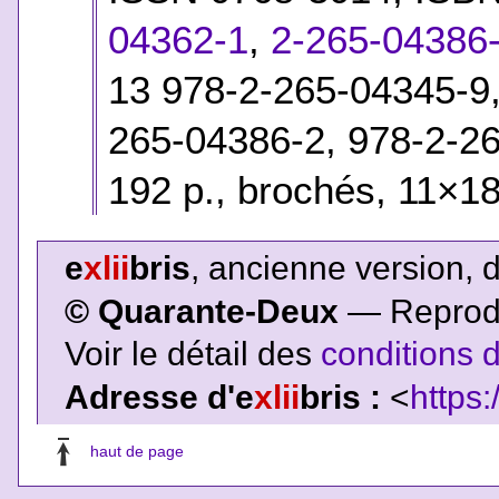
04362-1
,
2-265-04386
13 978-2-265-04345-9,
265-04386-2, 978-2-2
192 p., brochés, 11×18
e
xlii
bris
, ancienne version, 
© Quarante-Deux
— Reproduc
Voir le détail des
conditions d
Adresse d'e
xlii
bris :
<
https:
haut de page