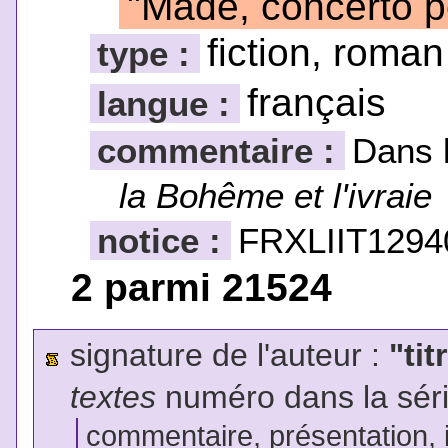
"Made, concerto 
fiction, roman
type :
français
langue :
commentaire :
Dans 
la Bohême et l'ivraie
notice :
FRXLIIT1294
2 parmi 21524
signature de l'auteur :
"tit
textes
numéro dans la sér
commentaire, présentation, il