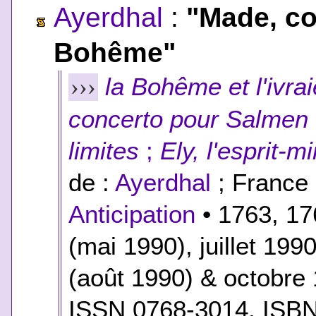
Ayerdhal
:
"Made, co
Bohême"
la Bohême et l'ivrai
›››
concerto pour Salmen
limites
;
Ely, l'esprit-mi
de :
Ayerdhal
; France 
Anticipation
• 1763, 17
(mai 1990), juillet 19
(août 1990) & octobre
ISSN 0768-3014,
ISB