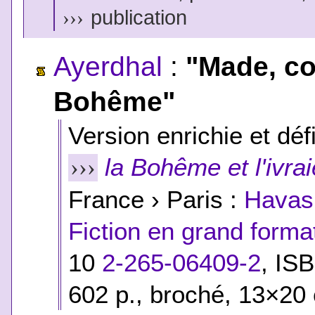
›››
publication
Ayerdhal
:
"Made, co
Bohême"
Version enrichie et défi
la Bohême et l'ivrai
›››
France › Paris :
Havas 
Fiction en grand forma
10
2-265-06409-2
,
ISB
602 p., broché, 13×20 