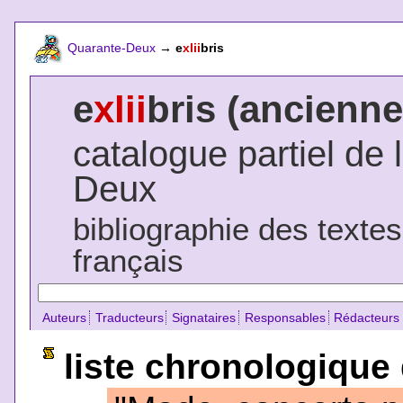
Quarante-Deux
→
e
xlii
bris
e
xlii
bris (ancienne
catalogue partiel de 
Deux
bibliographie des texte
français
Auteurs
Traducteurs
Signataires
Responsables
Rédacteurs
liste chronologique 