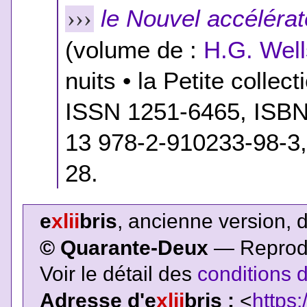
le Nouvel accélérat
›››
(volume de :
H.G. Well
nuits • la Petite collect
ISSN 1251-6465,
ISB
13 978-2-910233-98-3
28.
e
xlii
bris
, ancienne version, 
© Quarante-Deux
— Reproduc
Voir le détail des
conditions d
Adresse d'e
xlii
bris :
<
https: