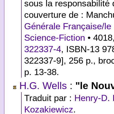
sous la responsabilité 
couverture de : Manchu
Générale Française/le 
Science-Fiction
• 4018,
322337-4
,
ISBN-13 978
322337-9]
, 256 p., br
p. 13-38.
H.G. Wells
:
"le Nouv
Traduit par :
Henry-D. 
Kozakiewicz
.