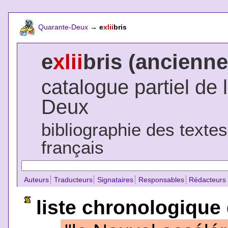
Quarante-Deux
→
e
xlii
bris
e
xlii
bris (ancienne
catalogue partiel de 
Deux
bibliographie des texte
français
Auteurs
Traducteurs
Signataires
Responsables
Rédacteurs
liste chronologique 