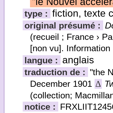
"le Nouvel accélér
fiction, texte 
type :
original présumé :
Do
(recueil ; France › P
[non vu]. Informatio
anglais
langue :
traduction de :
"the 
December 1901
Tw
Δ
(collection; Macmilla
notice :
FRXLIIT1245