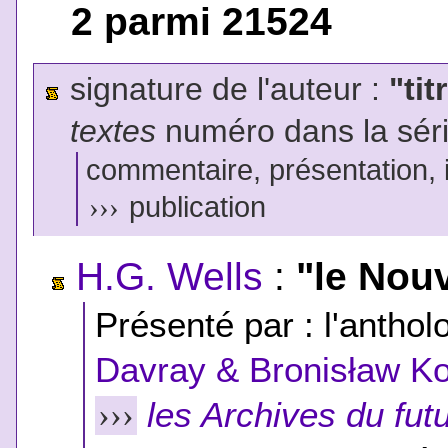
2 parmi 21524
signature de l'auteur :
"tit
textes
numéro dans la sér
commentaire, présentation, il
›››
publication
H.G. Wells
:
"le Nouv
Présenté par : l'anthol
Davray & Bronisław K
les Archives du fut
›››