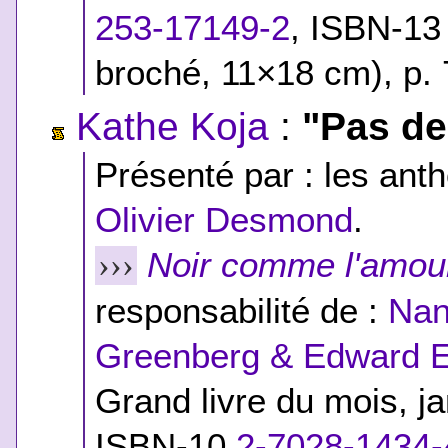
253-17149-2
,
ISBN-13
broché, 11×18 cm), p. 
Kathe Koja
:
"Pas de
Présenté par : les anth
Olivier Desmond
.
Noir comme l'amou
›››
responsabilité de :
Nan
Greenberg & Edward E
Grand livre du mois, j
ISBN-10
2-7028-1434-