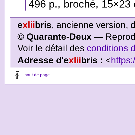
496 p., broché, 15×23 
e
xlii
bris
, ancienne version, 
© Quarante-Deux
— Reproduc
Voir le détail des
conditions d
Adresse d'e
xlii
bris :
<
https:
haut de page