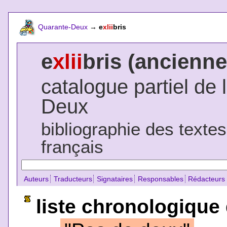
Quarante-Deux
→
e
xlii
bris
e
xlii
bris (ancienne
catalogue partiel de 
Deux
bibliographie des texte
français
Auteurs
Traducteurs
Signataires
Responsables
Rédacteurs
liste chronologique 