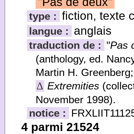
"Pas de deux"
fiction, texte 
type :
anglais
langue :
traduction de :
"
Pas 
(anthology, ed. Nanc
Martin H. Greenberg
Extremities
(collec
Δ
November 1998).
notice :
FRXLIIT1112
4 parmi 21524