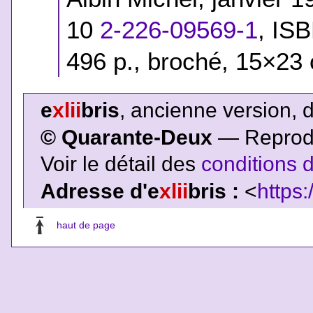
10
2-226-09569-1
,
ISB
496 p., broché, 15×23 
e
xlii
bris
, ancienne version, 
© Quarante-Deux
— Reproduc
Voir le détail des
conditions d
Adresse d'e
xlii
bris :
<
https:
haut de page