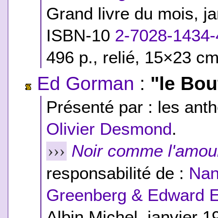
Grand livre du mois, j
ISBN-10
2-7028-1434-
496 p., relié, 15×23 cm
Ed Gorman
:
"le Bou
Présenté par : les anth
Olivier Desmond
.
Noir comme l'amou
›››
responsabilité de :
Nan
Greenberg & Edward E
Albin Michel, janvier