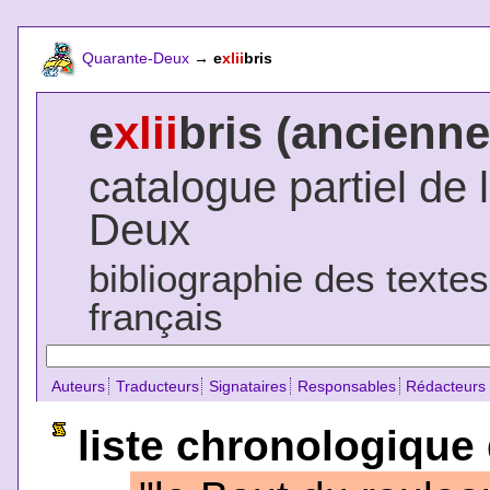
Quarante-Deux
→
e
xlii
bris
e
xlii
bris (ancienne
catalogue partiel de 
Deux
bibliographie des texte
français
Auteurs
Traducteurs
Signataires
Responsables
Rédacteurs
liste chronologique 