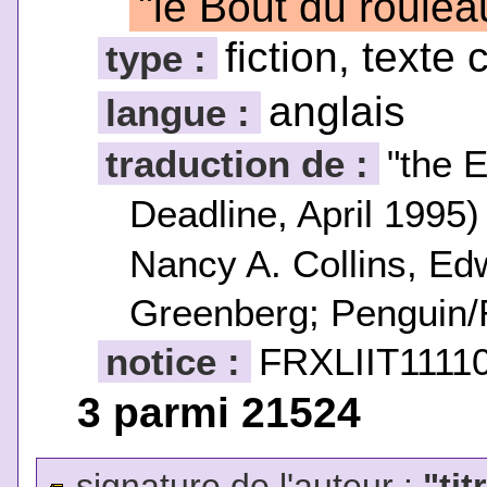
"le Bout du roulea
fiction, texte 
type :
anglais
langue :
traduction de :
"the E
Deadline, April 1995
Nancy A. Collins, Ed
Greenberg; Penguin/
notice :
FRXLIIT1111
3 parmi 21524
signature de l'auteur :
"tit