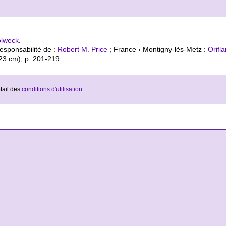
olweck
.
responsabilité de :
Robert M. Price
; France › Montigny-lès-Metz :
Orifl
×23 cm), p. 201-219.
étail des
conditions d'utilisation
.