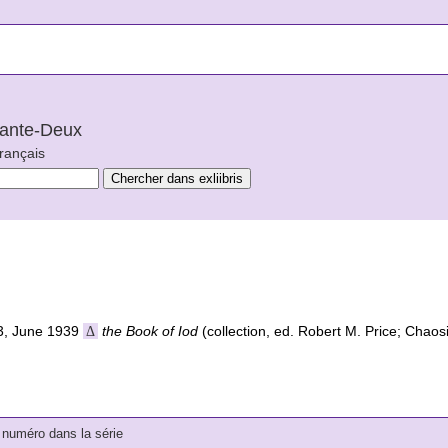
arante-Deux
français
1/3, June 1939
Δ
the Book of Iod
(collection, ed. Robert M. Price; Chaos
numéro dans la série