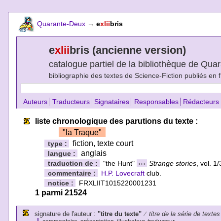
Quarante-Deux
→
e
xlii
bris
e
xlii
bris (ancienne version)
catalogue partiel de la bibliothèque de Qu
bibliographie des textes de Science-Fiction publiés en 
Auteurs
Traducteurs
Signataires
Responsables
Rédacteurs
liste chronologique des parutions du texte :
"la Traque"
fiction, texte court
type :
anglais
langue :
traduction de :
"the Hunt"
›››
Strange stories
, vol. 
commentaire :
H.P. Lovecraft
club.
notice :
FRXLIIT1015220001231
1 parmi 21524
signature de l'auteur :
"titre du texte"
⁄
titre de la série de textes