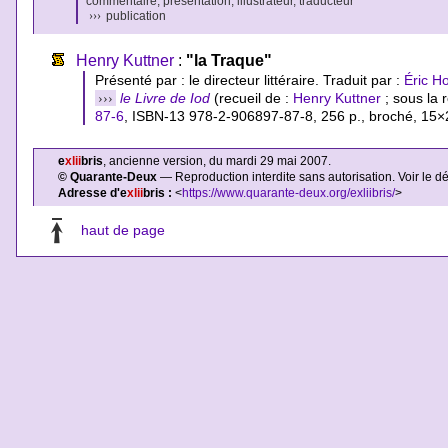
commentaire, présentation, illustrateur, traducteur
›››
publication
Henry Kuttner
:
"la Traque"
Présenté par : le directeur littéraire. Traduit par :
Éric H
›››
le Livre de Iod
(recueil de :
Henry Kuttner
; sous la 
87-6
,
ISBN-13 978-2-906897-87-8
, 256 p., broché, 15
e
xlii
bris
, ancienne version, du mardi 29 mai 2007.
© Quarante-Deux
— Reproduction interdite sans autorisation. Voir le d
Adresse d'e
xlii
bris :
<
https://www.quarante-deux.org/exliibris/
>
haut de page