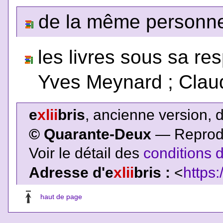
de la même personne,
les livres sous sa res
Yves Meynard ; Claud
e
xlii
bris
, ancienne version, 
© Quarante-Deux
— Reproduc
Voir le détail des
conditions d
Adresse d'e
xlii
bris :
<
https:
haut de page