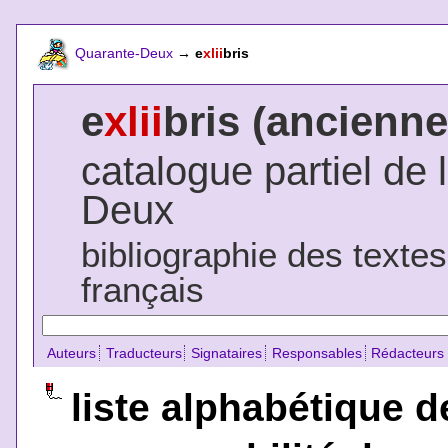
Quarante-Deux
→
e
xlii
bris
e
xlii
bris (ancienne
catalogue partiel de 
Deux
bibliographie des texte
français
Auteurs
Traducteurs
Signataires
Responsables
Rédacteurs
liste alphabétique d