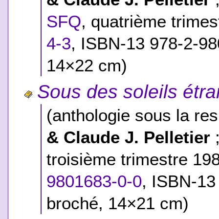
SFQ
, quatrième trime
4-3
,
ISBN-13 978-2-98
14×22 cm)
Sous des soleils étr
(anthologie sous la res
& Claude J. Pelletier
;
troisième trimestre 19
9801683-0-0
,
ISBN-13
broché, 14×21 cm)