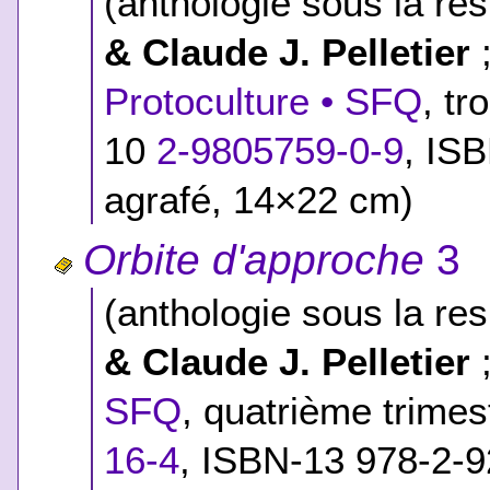
(anthologie sous la res
& Claude J. Pelletier
;
Protoculture • SFQ
, tr
10
2-9805759-0-9
,
ISB
agrafé, 14×22 cm)
Orbite d'approche
3
(anthologie sous la res
& Claude J. Pelletier
;
SFQ
, quatrième trime
16-4
,
ISBN-13 978-2-9