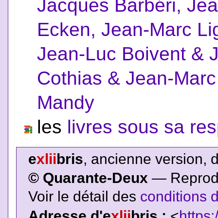
Jacques Barbéri, Je
Ecken, Jean-Marc Li
Jean-Luc Boivent & 
Cothias & Jean-Marc
Mandy
les
livres sous sa res
e
xlii
bris
, ancienne version, 
© Quarante-Deux
— Reproduc
Voir le détail des
conditions d
Adresse d'e
xlii
bris :
<
https: