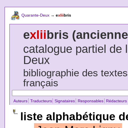
Quarante-Deux
→
e
xlii
bris
e
xlii
bris (ancienne
catalogue partiel de 
Deux
bibliographie des texte
français
Auteurs
Traducteurs
Signataires
Responsables
Rédacteurs
liste alphabétique de