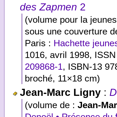
des Zapmen
2
(volume pour la jeune
sous une couverture de
Paris :
Hachette jeunes
1016, avril 1998, ISS
209868-1
,
ISBN-13 97
broché, 11×18 cm)
Jean-Marc Ligny
:
D
(volume de :
Jean-Mar
Denoël • Présence du f