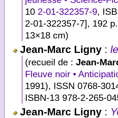
10
2-01-322357-9
,
ISB
2-01-322357-7]
, 192 p
13×18 cm)
Jean-Marc Ligny
:
l
(recueil de :
Jean-Mar
Fleuve noir • Anticipat
1991), ISSN 0768-301
ISBN-13 978-2-265-04
Jean-Marc Ligny
:
Y