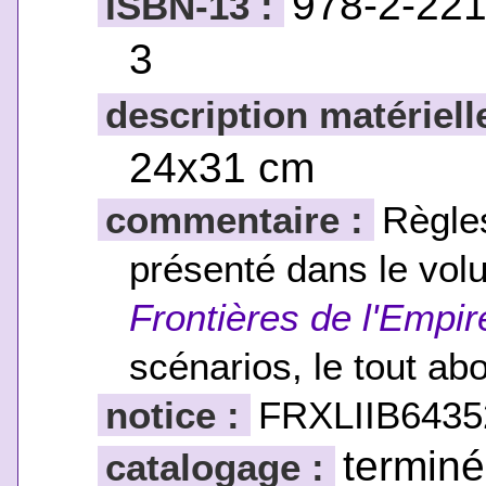
978-2-221
ISBN-13 :
3
description matériell
24x31 cm
commentaire :
Règle
présenté dans le vo
Frontières de l'Empir
scénarios, le tout a
notice :
FRXLIIB6435
terminé
catalogage :