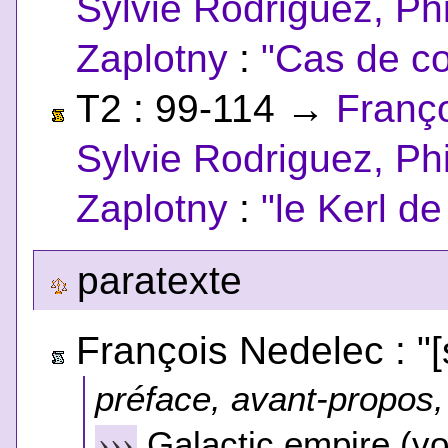
Sylvie Rodriguez, Phi
Zaplotny
:
"Cas de c
T2 : 99-114
→
Franç
Sylvie Rodriguez, Phi
Zaplotny
:
"le Kerl d
paratexte
François Nedelec : "[s
préface, avant-propos, 
Galactic empire
(vo
›››