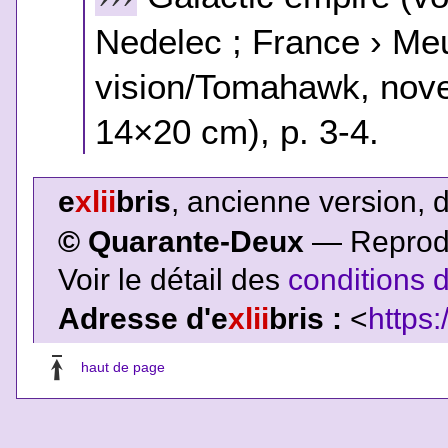
Nedelec ; France › Meu
vision/Tomahawk, nove
14×20 cm), p. 3-4.
e
xlii
bris
, ancienne version, 
© Quarante-Deux
— Reproduc
Voir le détail des
conditions d
Adresse d'e
xlii
bris :
<
https:
haut de page