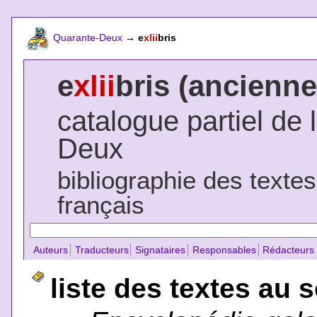
Quarante-Deux
→
e
xlii
bris
e
xlii
bris (ancienne
catalogue partiel de 
Deux
bibliographie des texte
français
Auteurs
Traducteurs
Signataires
Responsables
Rédacteurs
liste des textes au 