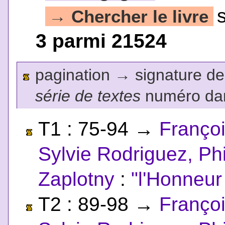
Chercher le livre
→
3 parmi 21524
pagination
→
signature de l
série de textes
numéro dan
T1 : 75-94
→
Franço
Sylvie Rodriguez, Phi
Zaplotny
:
"l'Honneur
T2 : 89-98
→
Franço