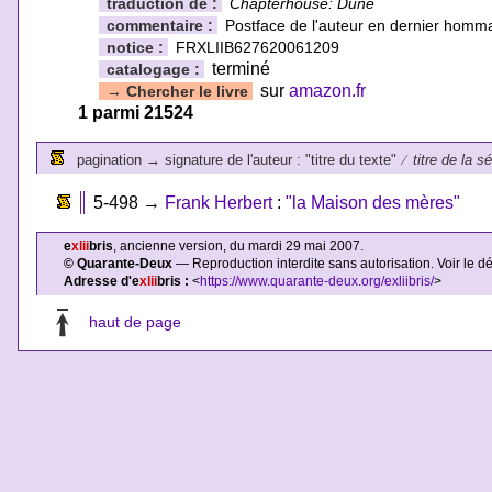
traduction de :
Chapterhouse: Dune
commentaire :
Postface de l'auteur en dernier homm
notice :
FRXLIIB627620061209
terminé
catalogage :
sur
amazon.fr
→
Chercher le livre
1 parmi 21524
pagination
→
signature de l'auteur : "titre du texte"
⁄
titre de la s
5-498
→
Frank Herbert
:
"la Maison des mères"
e
xlii
bris
, ancienne version, du mardi 29 mai 2007.
© Quarante-Deux
— Reproduction interdite sans autorisation. Voir le d
Adresse d'e
xlii
bris :
<
https://www.quarante-deux.org/exliibris/
>
haut de page