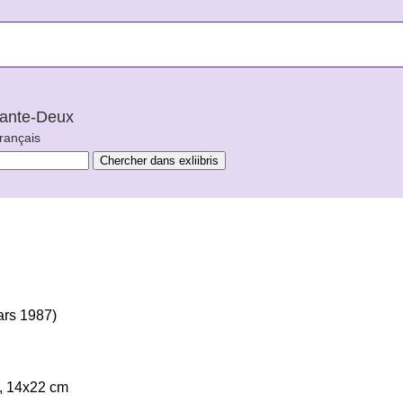
arante-Deux
français
ars 1987)
e, 14x22 cm