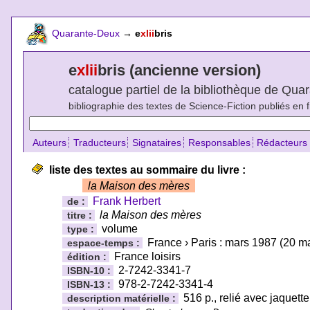
Quarante-Deux
→
e
xlii
bris
e
xlii
bris (ancienne version)
catalogue partiel de la bibliothèque de Qu
bibliographie des textes de Science-Fiction publiés en 
Auteurs
Traducteurs
Signataires
Responsables
Rédacteurs
liste des textes au sommaire du livre :
la Maison des mères
Frank Herbert
de :
la Maison des mères
titre :
volume
type :
France › Paris : mars 1987 (20 m
espace-temps :
France loisirs
édition :
2-7242-3341-7
ISBN-10 :
978-2-7242-3341-4
ISBN-13 :
516 p., relié avec jaquett
description matérielle :