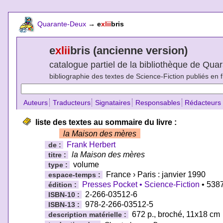
Quarante-Deux
→
e
xlii
bris
e
xlii
bris (ancienne version)
catalogue partiel de la bibliothèque de Qu
bibliographie des textes de Science-Fiction publiés en 
Auteurs
Traducteurs
Signataires
Responsables
Rédacteurs
liste des textes au sommaire du livre :
la Maison des mères
Frank Herbert
de :
la Maison des mères
titre :
volume
type :
France › Paris : janvier 1990
espace-temps :
Presses Pocket • Science-Fiction
• 538
édition :
2-266-03512-6
ISBN-10 :
978-2-266-03512-5
ISBN-13 :
672 p., broché, 11x18 cm
description matérielle :