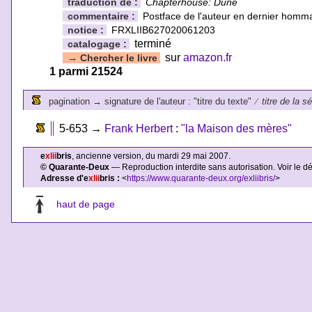
traduction de :
Chapterhouse: Dune
commentaire :
Postface de l'auteur en dernier homm
notice :
FRXLIIB627020061203
terminé
catalogage :
sur
amazon.fr
→
Chercher le livre
1 parmi 21524
pagination
→
signature de l'auteur : "titre du texte"
⁄
titre de la s
5-653
→
Frank Herbert
:
"la Maison des mères"
e
xlii
bris
, ancienne version, du mardi 29 mai 2007.
© Quarante-Deux
— Reproduction interdite sans autorisation. Voir le d
Adresse d'e
xlii
bris :
<
https://www.quarante-deux.org/exliibris/
>
haut de page