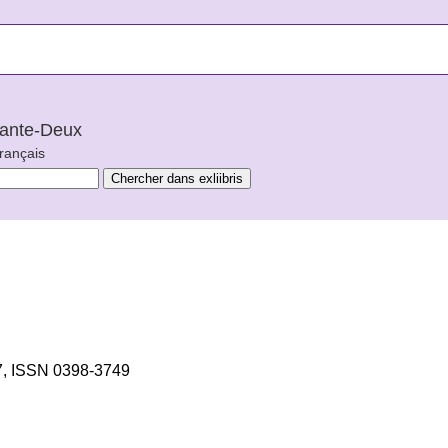
arante-Deux
français
7, ISSN 0398-3749