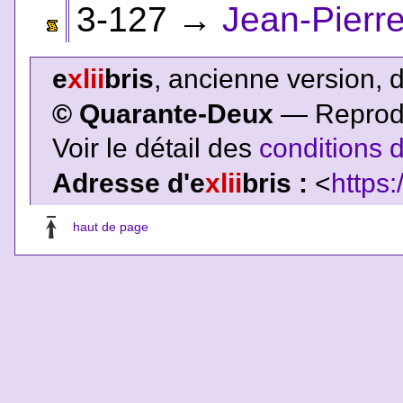
3-127
→
Jean-Pierr
e
xlii
bris
, ancienne version, 
© Quarante-Deux
— Reproduc
Voir le détail des
conditions d
Adresse d'e
xlii
bris :
<
https:
haut de page