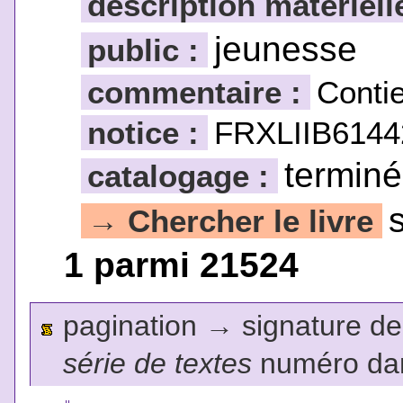
description matériell
jeunesse
public :
commentaire :
Contie
notice :
FRXLIIB6144
terminé
catalogage :
Chercher le livre
→
1 parmi 21524
pagination
→
signature de l
série de textes
numéro dan