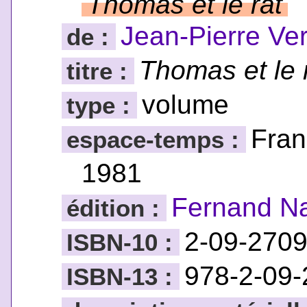
Thomas et le rat
Jean-Pierre Ve
de :
Thomas et le 
titre :
volume
type :
Fran
espace-temps :
1981
Fernand Na
édition :
2-09-270
ISBN-10 :
978-2-09
ISBN-13 :