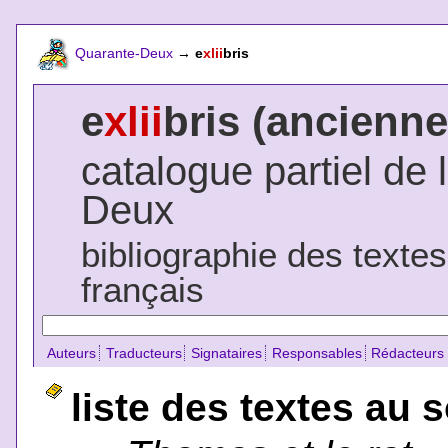
Quarante-Deux
→
e
xlii
bris
e
xlii
bris (ancienne
catalogue partiel de 
Deux
bibliographie des texte
français
Auteurs
Traducteurs
Signataires
Responsables
Rédacteurs
liste des textes au 