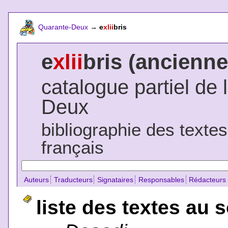
Quarante-Deux
→
e
xlii
bris
e
xlii
bris (ancienne
catalogue partiel de 
Deux
bibliographie des texte
français
Auteurs
Traducteurs
Signataires
Responsables
Rédacteurs
liste des textes au 