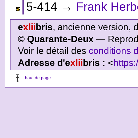
5-414
→
Frank Herb
e
xlii
bris
, ancienne version, 
© Quarante-Deux
— Reproduc
Voir le détail des
conditions d
Adresse d'e
xlii
bris :
<
https:
haut de page