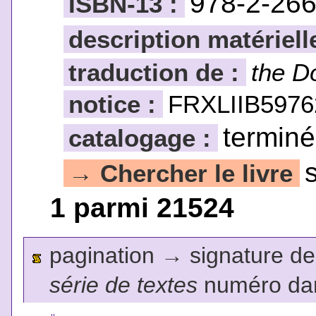
978-2-26
ISBN-13 :
description matériell
traduction de :
the D
notice :
FRXLIIB5976
terminé
catalogage :
Chercher le livre
→
1 parmi 21524
pagination
→
signature de l
série de textes
numéro dan