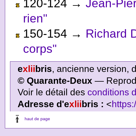
120-124
→
Jean-Pie
rien"
150-154
→
Richard 
corps"
e
xlii
bris
, ancienne version, 
© Quarante-Deux
— Reproduc
Voir le détail des
conditions d
Adresse d'e
xlii
bris :
<
https:
haut de page