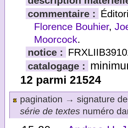
description matériell
commentaire :
Éditor
Florence Bouhier
,
Jo
Moorcock
.
notice :
FRXLIIB3910
minim
catalogage :
12 parmi 21524
pagination
→
signature de l
série de textes
numéro dan