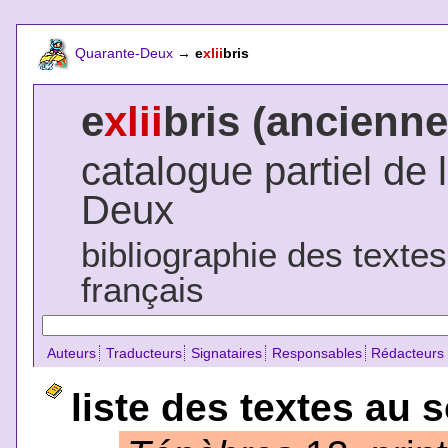
Quarante-Deux
→
e
xlii
bris
e
xlii
bris (ancienne
catalogue partiel de 
Deux
bibliographie des texte
français
Auteurs
Traducteurs
Signataires
Responsables
Rédacteurs
liste des textes au 