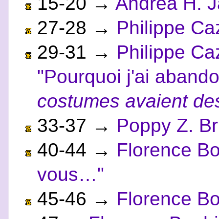
15-20
→
Andrea H. 
27-28
→
Philippe Ca
29-31
→
Philippe Ca
"Pourquoi j'ai aband
costumes avaient de
33-37
→
Poppy Z. Br
40-44
→
Florence Bo
vous…"
45-46
→
Florence Bo