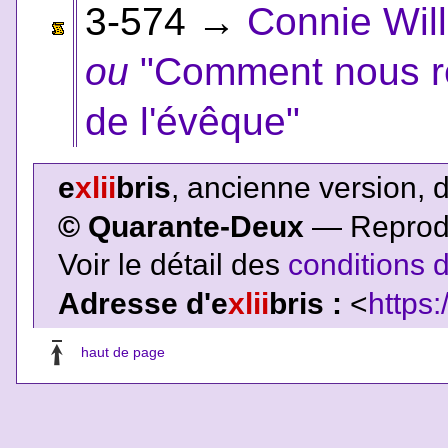
3-574
→
Connie Will
ou
"Comment nous re
de l'évêque"
e
xlii
bris
, ancienne version, 
© Quarante-Deux
— Reproduc
Voir le détail des
conditions d
Adresse d'e
xlii
bris :
<
https:
haut de page