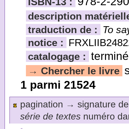
978-2-29
ISBN-13 :
description matériell
traduction de :
To sa
notice :
FRXLIIB2482
terminé
catalogage :
Chercher le livre
→
1 parmi 21524
pagination
→
signature de l
série de textes
numéro dan