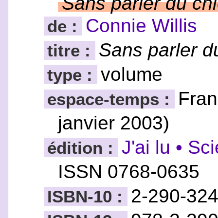
Sans parler du ch
Connie Willis
de :
Sans parler d
titre :
volume
type :
Fran
espace-temps :
janvier 2003)
J'ai lu • Sc
édition :
ISSN 0768-0635
2-290-32
ISBN-10 :