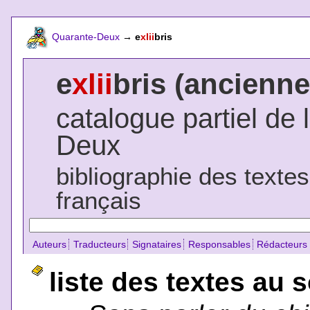
Quarante-Deux
→
e
xlii
bris
e
xlii
bris (ancienne
catalogue partiel de 
Deux
bibliographie des texte
français
Auteurs
Traducteurs
Signataires
Responsables
Rédacteurs
liste des textes au 