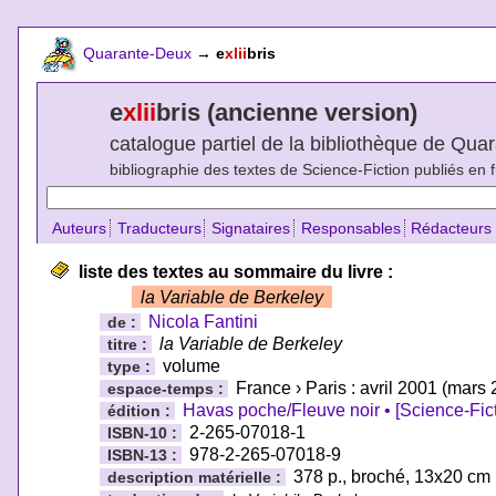
Quarante-Deux
→
e
xlii
bris
e
xlii
bris (ancienne version)
catalogue partiel de la bibliothèque de Qu
bibliographie des textes de Science-Fiction publiés en 
Auteurs
Traducteurs
Signataires
Responsables
Rédacteurs
liste des textes au sommaire du livre :
la Variable de Berkeley
Nicola Fantini
de :
la Variable de Berkeley
titre :
volume
type :
France › Paris : avril 2001 (mars
espace-temps :
Havas poche/Fleuve noir • [Science-Fict
édition :
2-265-07018-1
ISBN-10 :
978-2-265-07018-9
ISBN-13 :
378 p., broché, 13x20 cm
description matérielle :