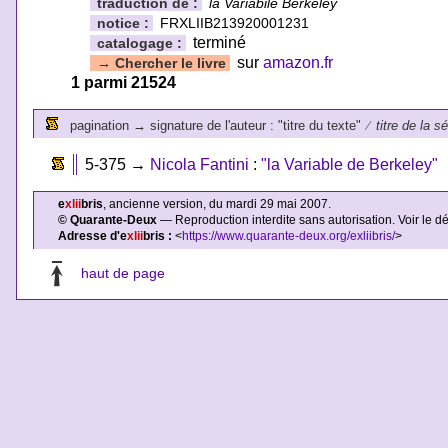
traduction de :
la Variabile Berkeley
notice :
FRXLIIB213920001231
terminé
catalogage :
sur
amazon.fr
→
Chercher le livre
1 parmi 21524
pagination
→
signature de l'auteur : "titre du texte"
⁄
titre de la s
5-375
→
Nicola Fantini
:
"la Variable de Berkeley"
e
xlii
bris
, ancienne version, du mardi 29 mai 2007.
© Quarante-Deux
— Reproduction interdite sans autorisation. Voir le d
Adresse d'e
xlii
bris :
<
https://www.quarante-deux.org/exliibris/
>
haut de page