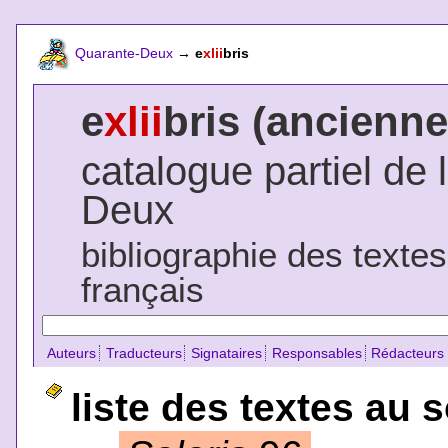
Quarante-Deux
→
e
xlii
bris
e
xlii
bris (ancienne
catalogue partiel de 
Deux
bibliographie des texte
français
Auteurs
Traducteurs
Signataires
Responsables
Rédacteurs
liste des textes au 