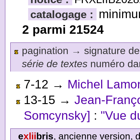
minim
catalogage :
2 parmi 21524
pagination
→
signature de l
série de textes
numéro dan
7-12
→
Michel Lamo
13-15
→
Jean-Franç
Somcynsky]
:
"Vue d
e
xlii
bris
, ancienne version, 