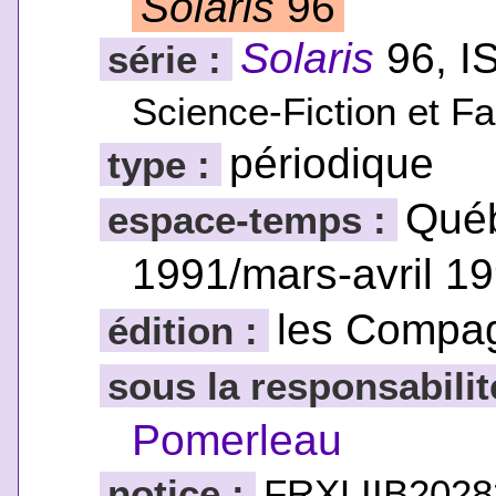
Solaris
96
Solaris
96, I
série :
Science-Fiction et Fa
périodique
type :
Québ
espace-temps :
1991/mars-avril 1
les Compa
édition :
sous la responsabilit
Pomerleau
notice :
FRXLIIB2028