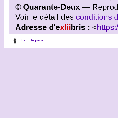
© Quarante-Deux
— Reproduc
Voir le détail des
conditions d
Adresse d'e
xlii
bris :
<
https:
haut de page