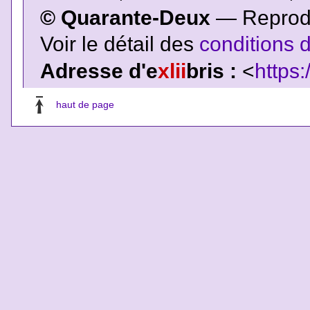
© Quarante-Deux
— Reproduc
Voir le détail des
conditions d
Adresse d'e
xlii
bris :
<
https:
haut de page