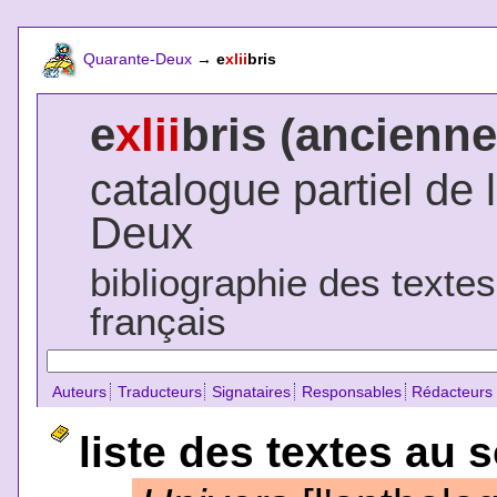
Quarante-Deux
→
e
xlii
bris
e
xlii
bris (ancienne
catalogue partiel de 
Deux
bibliographie des texte
français
Auteurs
Traducteurs
Signataires
Responsables
Rédacteurs
liste des textes au 