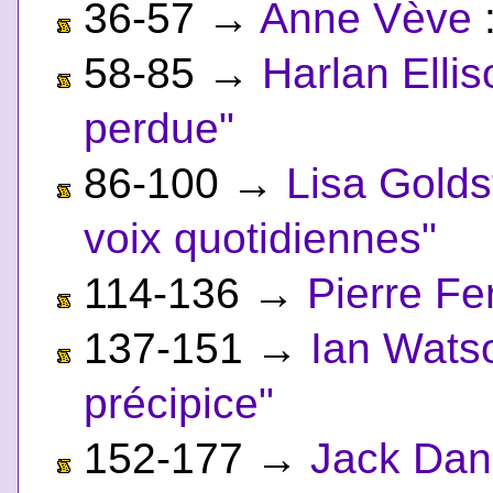
36-57
→
Anne Vève
58-85
→
Harlan Ellis
perdue"
86-100
→
Lisa Golds
voix quotidiennes"
114-136
→
Pierre Fe
137-151
→
Ian Wats
précipice"
152-177
→
Jack Dan