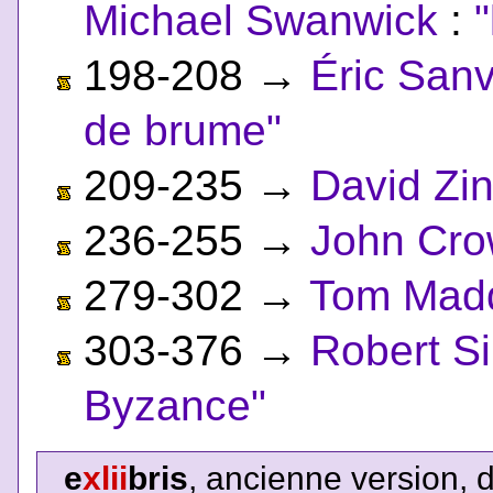
Michael Swanwick
:
198-208
→
Éric Sanv
de brume"
209-235
→
David Zin
236-255
→
John Cro
279-302
→
Tom Mad
303-376
→
Robert Si
Byzance"
e
xlii
bris
, ancienne version, 