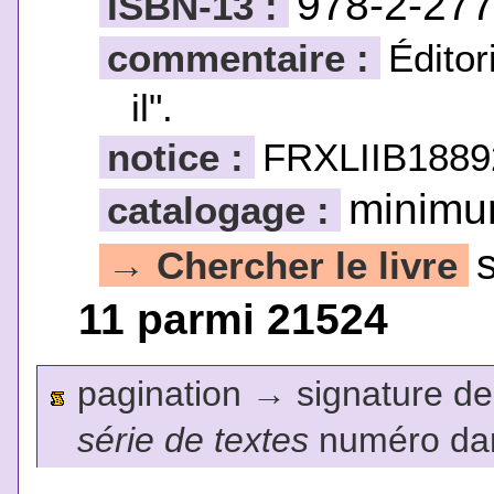
978-2-27
ISBN-13 :
commentaire :
Éditor
il".
notice :
FRXLIIB1889
minim
catalogage :
Chercher le livre
→
11 parmi 21524
pagination
→
signature de l
série de textes
numéro dan