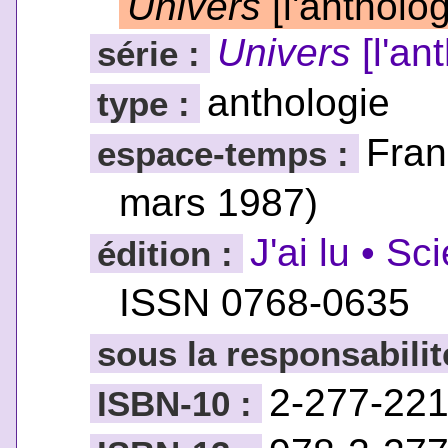
Univers
[l'antholo
Univers
[l'an
série :
anthologie
type :
Fran
espace-temps :
mars 1987)
J'ai lu • Sc
édition :
ISSN 0768-0635
sous la responsabilit
2-277-22
ISBN-10 :