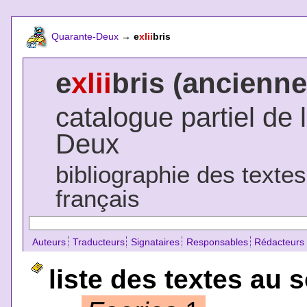
Quarante-Deux
→
e
xlii
bris
e
xlii
bris (ancienne
catalogue partiel de 
Deux
bibliographie des texte
français
Auteurs
Traducteurs
Signataires
Responsables
Rédacteurs
liste des textes au 