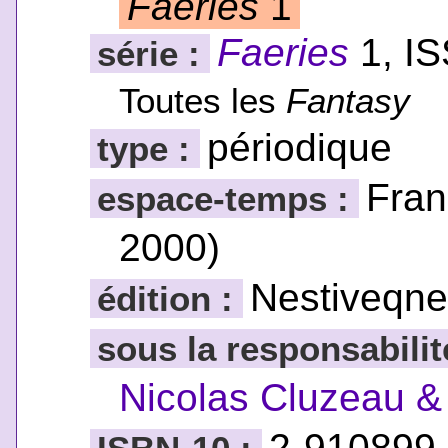
Faeries
1
Faeries
1, I
série :
Toutes les
Fantasy
périodique
type :
Fran
espace-temps :
2000)
Nestiveqn
édition :
sous la responsabilit
Nicolas Cluzeau &
2-910899