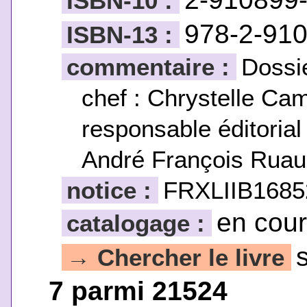
ISBN-10 :
978-2-91
ISBN-13 :
commentaire :
Dossi
chef : Chrystelle Ca
responsable éditorial 
André François Ruau
notice :
FRXLIIB1685
en cou
catalogage :
Chercher le livre
→
7 parmi 21524