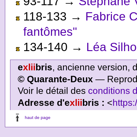
93-117
→
Stéphane 
118-133
→
Fabrice C
fantômes"
134-140
→
Léa Silho
e
xlii
bris
, ancienne version, 
© Quarante-Deux
— Reproduc
Voir le détail des
conditions d
Adresse d'e
xlii
bris :
<
https:
haut de page