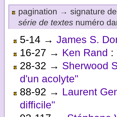
pagination
→
signature de l
série de textes
numéro dan
5-14
→
James S. Dor
16-27
→
Ken Rand
:
28-32
→
Sherwood S
d'un acolyte"
88-92
→
Laurent Gen
difficile"