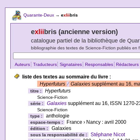
Quarante-Deux
→
e
xlii
bris
e
xlii
bris (ancienne version)
catalogue partiel de la bibliothèque de Qu
bibliographie des textes de Science-Fiction publiés en 
Auteurs
Traducteurs
Signataires
Responsables
Rédacteurs
liste des textes au sommaire du livre :
Hyperfuturs
⁄
Galaxies
supplément au 16, ma
Hyperfuturs
titre :
Science-Fiction
Galaxies
supplément au 16, ISSN 1270-2
série :
Science-Fiction
anthologie
type :
France › Nancy : avril 2000
espace-temps :
Galaxies
édition :
Stéphane Nicot
sous la responsabilité de :