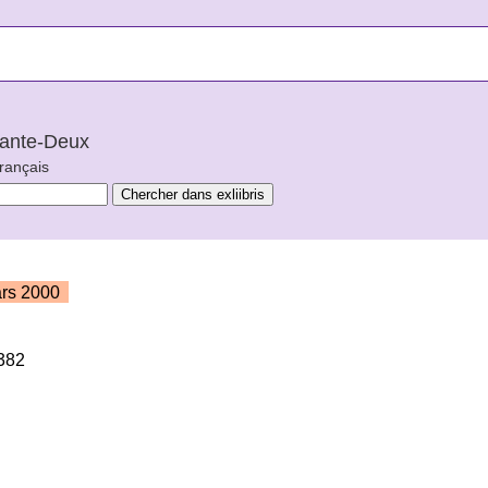
arante-Deux
français
rs 2000
382