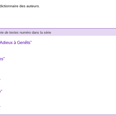
dictionnaire des auteurs.
érie de textes
numéro dans la série
"Adieux à Genêts"
ns
"
"
e"
"