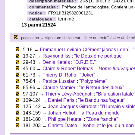
208 p., broché, 14x21 cm
description matérielle :
commentaire :
Préface de l'anthologiste. Contient un 
notice :
FRXLIIB129820001231
terminé
catalogage :
13 parmi 21524
pagination
→
signature de l'auteur : "titre du texte"
⁄
titre de la s
5-18
→
Emmanuel Levilain-Clément [Jonas Lenn]
:
19-27
→
Raymond Iss
:
"le Deuxième portique"
29-43
→
Denis Ketels
:
"D.R.E.E."
45-60
→
Claire & Robert Belmas
:
"
Homo ludivague
61-73
→
Thierry Di Rollo
:
"Joker"
75-84
→
Patrice Lussian
:
"Polyphème"
85-96
→
Claude Mamier
:
"le Retour des dieux"
97-107
→
Thierry Lévy-Abégnoli
:
"Bifurcation fatale
109-124
→
Daniel Paris
:
"le Bar du naufrageur"
125-142
→
Jean-Jacques Girardot
:
"l'Humain visibl
143-159
→
Johan Heliot
:
"la Peau du monde"
161-180
→
Philippe Heurtel
:
"Zone franche"
181-203
→
Christo Datso
:
"Isobel et le jeu du ruban