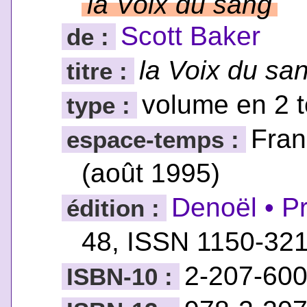
la Voix du sang
Scott Baker
de :
la Voix du sa
titre :
volume en 2 
type :
Fran
espace-temps :
(août 1995)
Denoël • P
édition :
48, ISSN 1150-32
2-207-600
ISBN-10 :