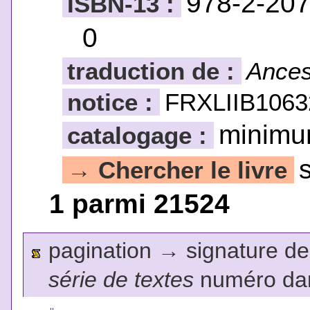
978-2-207
ISBN-13 :
0
traduction de :
Ances
notice :
FRXLIIB1063
minim
catalogage :
Chercher le livre
→
1 parmi 21524
pagination
→
signature de l
série de textes
numéro dan