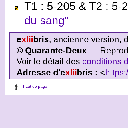
T1 : 5-205 & T2 : 5
du sang"
e
xlii
bris
, ancienne version, 
© Quarante-Deux
— Reproduc
Voir le détail des
conditions d
Adresse d'e
xlii
bris :
<
https:
haut de page