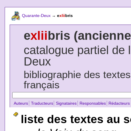
Quarante-Deux
→
e
xlii
bris
e
xlii
bris (ancienne
catalogue partiel de 
Deux
bibliographie des texte
français
Auteurs
Traducteurs
Signataires
Responsables
Rédacteurs
liste des textes au 