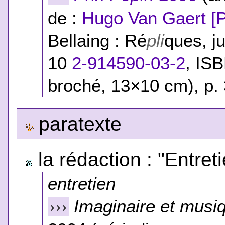
de :
Hugo Van Gaert [P
Bellaing : Ré
pli
ques, ju
10
2-914590-03-2
,
ISB
broché, 13×10 cm), p. 
paratexte
la rédaction : "Entre
entretien
Imaginaire et musi
›››