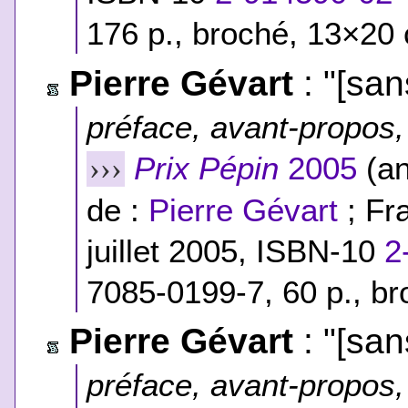
176 p., broché, 13×20 
Pierre Gévart
: "[sans
préface, avant-propos, 
Prix Pépin
2005
(an
›››
de :
Pierre Gévart
; Fra
juillet 2005,
ISBN-10
2
7085-0199-7
, 60 p., b
Pierre Gévart
: "[sans
préface, avant-propos, 