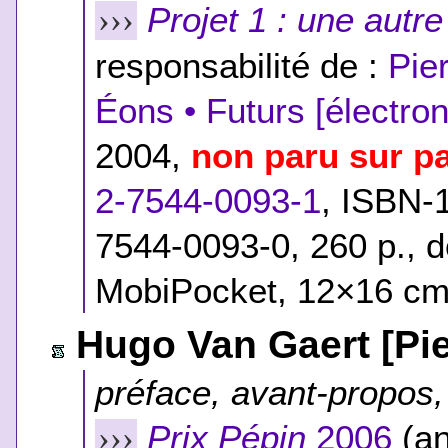
Projet 1 : une autre
›››
responsabilité de :
Pie
Éons • Futurs [électron
2004,
non paru sur p
2-7544-0093-1
,
ISBN-1
7544-0093-0
, 260 p.,
MobiPocket, 12×16 cm)
Hugo Van Gaert [Pie
préface, avant-propos, 
Prix Pépin
2006
(an
›››