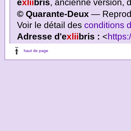
e
xlii
bris
, ancienne version, 
© Quarante-Deux
— Reproduc
Voir le détail des
conditions d
Adresse d'e
xlii
bris :
<
https:
haut de page