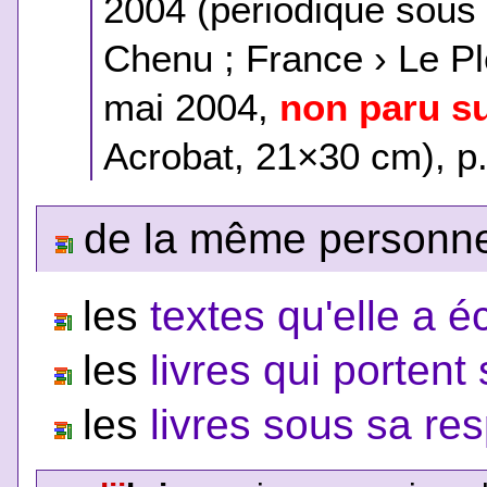
2004 (périodique sous l
Chenu ; France › Le Pl
mai 2004,
non paru su
Acrobat, 21×30 cm), p.
de la même personne,
les
textes qu'elle a éc
les
livres qui porten
les
livres sous sa res