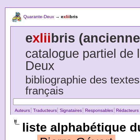
Quarante-Deux
→
e
xlii
bris
e
xlii
bris (ancienne
catalogue partiel de 
Deux
bibliographie des texte
français
Auteurs
Traducteurs
Signataires
Responsables
Rédacteurs
liste alphabétique d