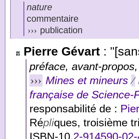
nature
commentaire
›››
publication
Pierre Gévart
: "[sans
préface, avant-propos, 
Mines et mineurs
›››
⁄
française de Science-F
responsabilité de :
Pie
Ré
pli
ques, troisième t
ISBN-10
2-914590-02-