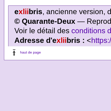
e
xlii
bris
, ancienne version, 
© Quarante-Deux
— Reproduc
Voir le détail des
conditions d
Adresse d'e
xlii
bris :
<
https:
haut de page