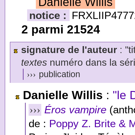
Danielle Willis
notice :
FRXLIIP4777
2 parmi 21524
signature de l'auteur
: "t
textes
numéro dans la sér
›››
publication
Danielle Willis
:
"le
Éros vampire
(antho
›››
de :
Poppy Z. Brite & 