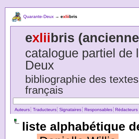
Quarante-Deux
→
e
xlii
bris
e
xlii
bris (ancienne
catalogue partiel de 
Deux
bibliographie des texte
français
Auteurs
Traducteurs
Signataires
Responsables
Rédacteurs
liste alphabétique d