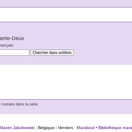
arante-Deux
français
s
numéro dans la série
Maxim Jakubowski
; Belgique › Verviers :
Marabout • Bibliothèque mara