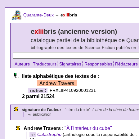
Quarante-Deux
→
e
xlii
bris
e
xlii
bris (ancienne version)
catalogue partiel de la bibliothèque de Qu
bibliographie des textes de Science-Fiction publiés en 
Auteurs
Traducteurs
Signataires
Responsables
Rédacteurs
liste alphabétique des textes de :
Andrew Travers
notice :
FRXLIIP410920001231
2 parmi 21524
signature de l'auteur
: "titre du texte"
⁄
titre de la série de texte
›››
publication
Andrew Travers
:
"À l'intérieur du cube"
›››
Catastrophe
(anthologie sous la responsabilité de :