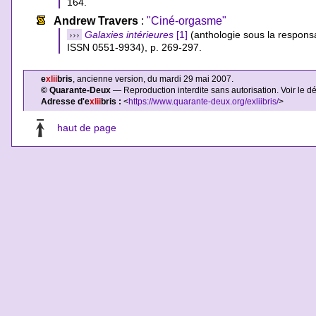
164.
Andrew Travers
:
"Ciné-orgasme"
›››
Galaxies intérieures
[1]
(anthologie sous la responsa
ISSN 0551-9934), p. 269-297.
e
xlii
bris
, ancienne version, du mardi 29 mai 2007.
© Quarante-Deux
— Reproduction interdite sans autorisation. Voir le d
Adresse d'e
xlii
bris :
<
https://www.quarante-deux.org/exliibris/
>
haut de page