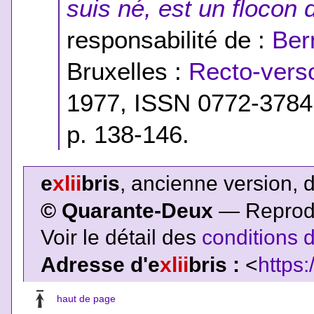
suis né, est un flocon 
responsabilité de :
Ber
Bruxelles :
Recto-verso
1977, ISSN 0772-3784,
p. 138-146.
e
xlii
bris
, ancienne version, 
© Quarante-Deux
— Reproduc
Voir le détail des
conditions d
Adresse d'e
xlii
bris :
<
https:
haut de page