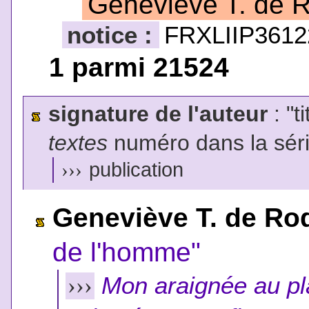
Geneviève T. de 
notice :
FRXLIIP3612
1 parmi 21524
signature de l'auteur
: "t
textes
numéro dans la sér
›››
publication
Geneviève T. de Ro
de l'homme"
Mon araignée au plaf
›››