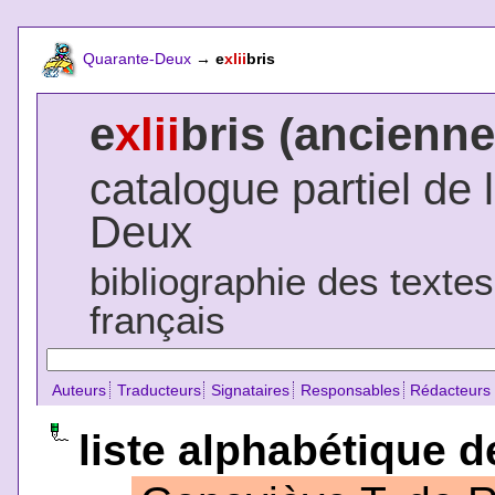
Quarante-Deux
→
e
xlii
bris
e
xlii
bris (ancienne
catalogue partiel de 
Deux
bibliographie des texte
français
Auteurs
Traducteurs
Signataires
Responsables
Rédacteurs
liste alphabétique d