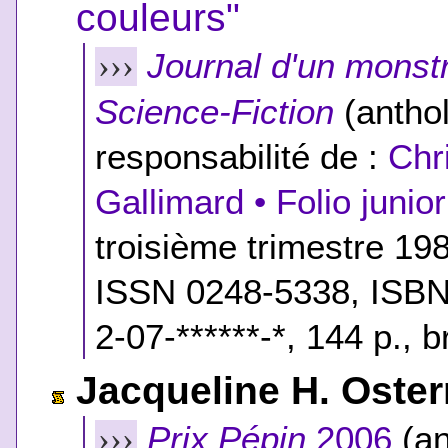
couleurs"
Journal d'un monst
›››
Science-Fiction
(anthol
responsabilité de :
Chr
Gallimard • Folio junio
troisième trimestre 19
ISSN 0248-5338,
ISBN
2-07-******-*
, 144 p., 
Jacqueline H. Oster
Prix Pépin
2006
(an
›››