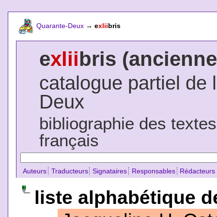
Quarante-Deux
→
e
xlii
bris
e
xlii
bris (ancienne
catalogue partiel de 
Deux
bibliographie des texte
français
Auteurs
Traducteurs
Signataires
Responsables
Rédacteurs
liste alphabétique d