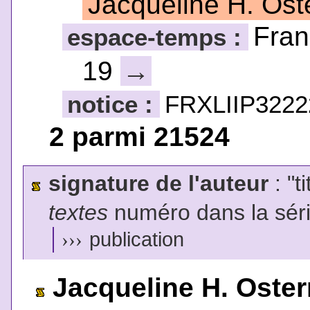
Jacqueline H. Ost
Fra
espace-temps :
19
→
notice :
FRXLIIP3222
2 parmi 21524
signature de l'auteur
: "t
textes
numéro dans la sér
›››
publication
Jacqueline H. Oster