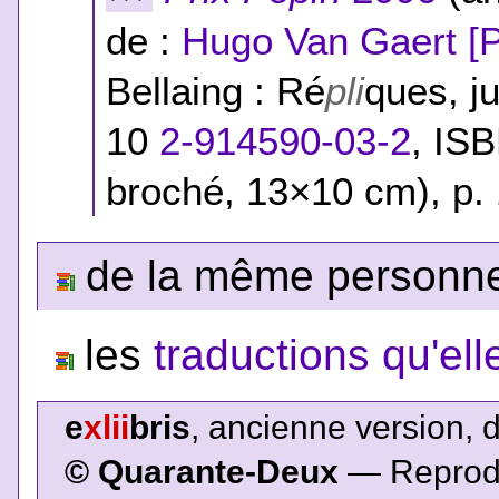
de :
Hugo Van Gaert [P
Bellaing : Ré
pli
ques, ju
10
2-914590-03-2
,
ISB
broché, 13×10 cm), p. 
de la même personne,
les
traductions qu'ell
e
xlii
bris
, ancienne version, 
© Quarante-Deux
— Reproduc