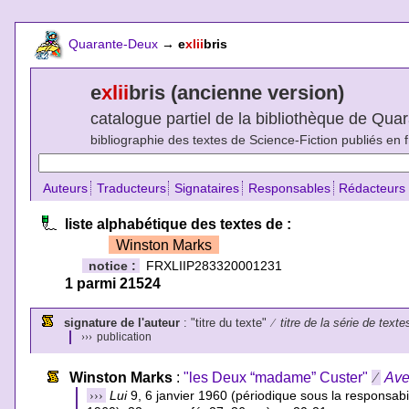
Quarante-Deux
→
e
xlii
bris
e
xlii
bris (ancienne version)
catalogue partiel de la bibliothèque de Qu
bibliographie des textes de Science-Fiction publiés en 
Auteurs
Traducteurs
Signataires
Responsables
Rédacteurs
liste alphabétique des textes de :
Winston Marks
notice :
FRXLIIP283320001231
1 parmi 21524
signature de l'auteur
: "titre du texte"
⁄
titre de la série de texte
›››
publication
Winston Marks
:
"les Deux “madame” Custer"
⁄
Ave
›››
Lui
9, 6 janvier 1960 (périodique sous la responsabil