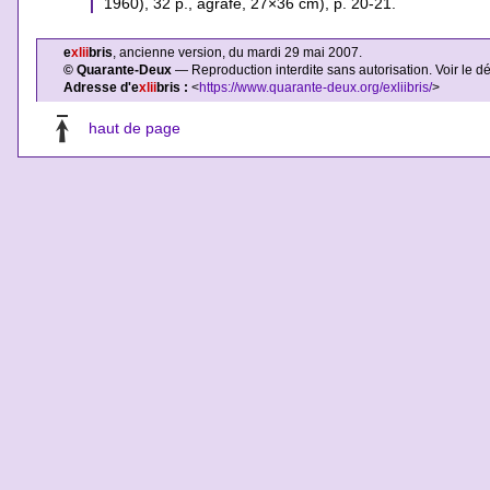
1960), 32 p., agrafé, 27×36 cm), p. 20-21.
e
xlii
bris
, ancienne version, du mardi 29 mai 2007.
© Quarante-Deux
— Reproduction interdite sans autorisation. Voir le d
Adresse d'e
xlii
bris :
<
https://www.quarante-deux.org/exliibris/
>
haut de page