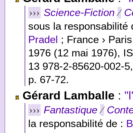
Science-Fiction
C
›››
⁄
sous la responsabilité
Pradel
; France › Pari
1976 (12 mai 1976),
I
13 978-2-85620-002-5
p. 67-72.
Gérard Lamballe
:
"
Fantastique
Conte
›››
⁄
la responsabilité de :
B