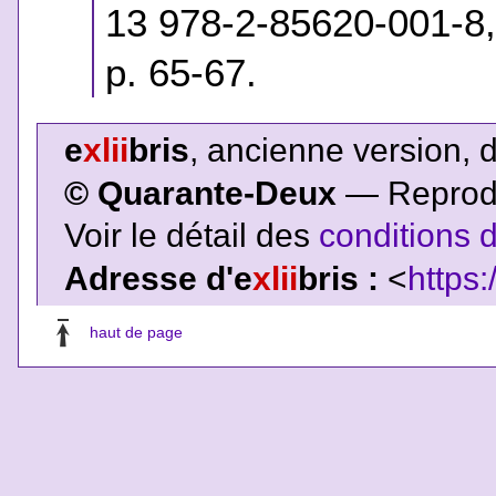
13 978-2-85620-001-8
p. 65-67.
e
xlii
bris
, ancienne version, 
© Quarante-Deux
— Reproduc
Voir le détail des
conditions d
Adresse d'e
xlii
bris :
<
https:
haut de page