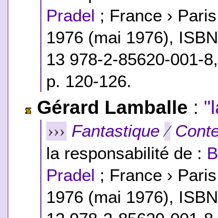
Pradel
; France › Pari
1976 (mai 1976),
ISB
13 978-2-85620-001-8
p. 120-126.
Gérard Lamballe
:
"
Fantastique
Conte
›››
⁄
la responsabilité de :
B
Pradel
; France › Pari
1976 (mai 1976),
ISB