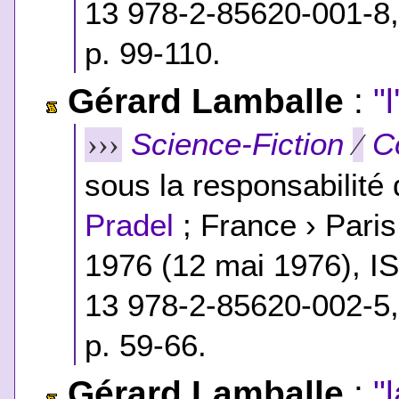
13 978-2-85620-001-8
p. 99-110.
Gérard Lamballe
:
"
Science-Fiction
C
›››
⁄
sous la responsabilité
Pradel
; France › Pari
1976 (12 mai 1976),
I
13 978-2-85620-002-5
p. 59-66.
Gérard Lamballe
:
"