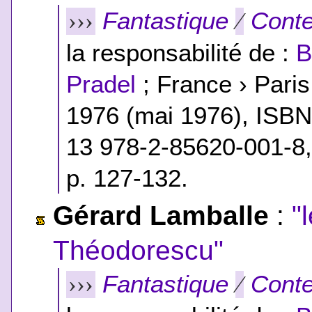
Fantastique
Conte
›››
⁄
la responsabilité de :
B
Pradel
; France › Pari
1976 (mai 1976),
ISB
13 978-2-85620-001-8
p. 127-132.
Gérard Lamballe
:
"
Théodorescu"
Fantastique
Conte
›››
⁄