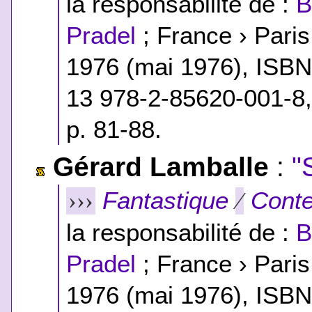
la responsabilité de :
B
Pradel
; France › Pari
1976 (mai 1976),
ISB
13 978-2-85620-001-8
p. 81-88.
Gérard Lamballe
:
"
Fantastique
Conte
›››
⁄
la responsabilité de :
B
Pradel
; France › Pari
1976 (mai 1976),
ISB