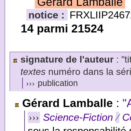
Gérard Lamballe
notice :
FRXLIIP2467
14 parmi 21524
signature de l'auteur
: "t
textes
numéro dans la sér
›››
publication
Gérard Lamballe
:
"
Science-Fiction
C
›››
⁄
sous la responsabilité