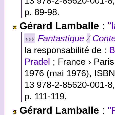
13 978-2-85620-001-8
p. 89-98.
Gérard Lamballe
:
"
Fantastique
Conte
›››
⁄
la responsabilité de :
B
Pradel
; France › Pari
1976 (mai 1976),
ISB
13 978-2-85620-001-8
p. 111-119.
Gérard Lamballe
:
"