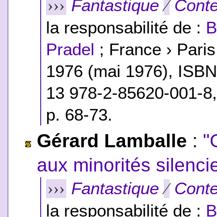
Fantastique
Conte
›››
⁄
la responsabilité de :
B
Pradel
; France › Pari
1976 (mai 1976),
ISB
13 978-2-85620-001-8
p. 68-73.
Gérard Lamballe
:
"
aux minorités silenci
Fantastique
Conte
›››
⁄
la responsabilité de :
B