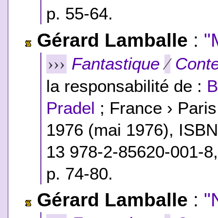
p. 55-64.
Gérard Lamballe
:
"
Fantastique
Conte
›››
⁄
la responsabilité de :
B
Pradel
; France › Pari
1976 (mai 1976),
ISB
13 978-2-85620-001-8
p. 74-80.
Gérard Lamballe
:
"