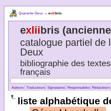
Quarante-Deux
→
e
xlii
bris
e
xlii
bris (ancienne
catalogue partiel de 
Deux
bibliographie des texte
français
Auteurs
Traducteurs
Signataires
Responsables
Rédacteurs
liste alphabétique d