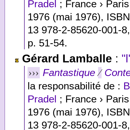
Pradel
; France › Pari
1976 (mai 1976),
ISB
13 978-2-85620-001-8
p. 51-54.
Gérard Lamballe
:
"
Fantastique
Conte
›››
⁄
la responsabilité de :
B
Pradel
; France › Pari
1976 (mai 1976),
ISB
13 978-2-85620-001-8