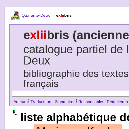
Quarante-Deux
→
e
xlii
bris
e
xlii
bris (ancienne
catalogue partiel de 
Deux
bibliographie des texte
français
Auteurs
Traducteurs
Signataires
Responsables
Rédacteurs
liste alphabétique d