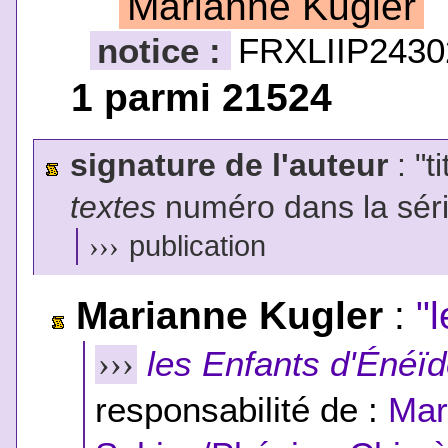
Marianne Kugler
notice :
FRXLIIP2430
1 parmi 21524
signature de l'auteur
: "t
textes
numéro dans la sér
›››
publication
Marianne Kugler
:
"
les Enfants d'Énéï
›››
responsabilité de :
Mar