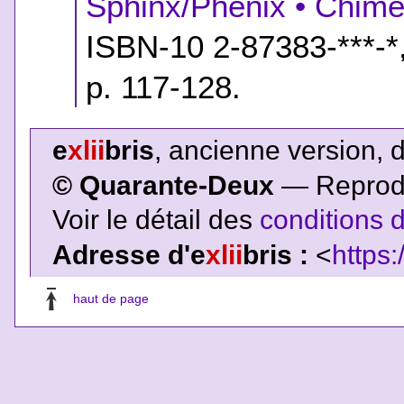
Sphinx/Phénix • Chimè
ISBN-10 2-87383-***-*
p. 117-128.
e
xlii
bris
, ancienne version, 
© Quarante-Deux
— Reproduc
Voir le détail des
conditions d
Adresse d'e
xlii
bris :
<
https:
haut de page